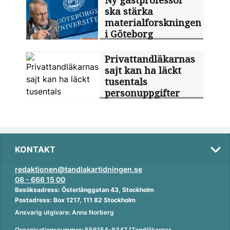
Ny gästprofessor
ska stärka
materialforskningen
i Göteborg
Privattandläkarnas
sajt kan ha läckt
tusentals
personuppgifter
KONTAKT
redaktionen@tandlakartidningen.se
08 - 666 15 00
Besöksadress: Österlånggatan 43, Stockholm
Postadress: Box 1217, 111 82 Stockholm
Ansvarig utgivare: Anna Norberg
Organisationsnummer: 556154-8347 (Tandläkarnas