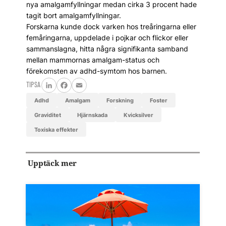
nya amalgamfyllningar medan cirka 3 procent hade
tagit bort amalgamfyllningar.
Forskarna kunde dock varken hos treåringarna eller
femåringarna, uppdelade i pojkar och flickor eller
sammanslagna, hitta några signifikanta samband
mellan mammornas amalgam-status och
förekomsten av adhd-symtom hos barnen.
TIPSA
LinkedIn
Facebook
Email
adhd
Amalgam
Forskning
foster
graviditet
hjärnskada
kvicksilver
toxiska effekter
Upptäck mer