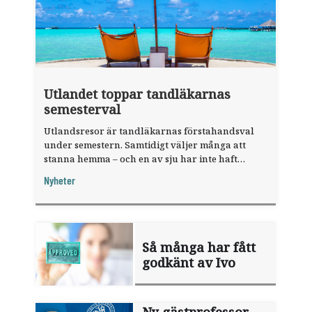
Utlandet toppar tandläkarnas
semesterval
Utlandsresor är tandläkarnas förstahandsval
under semestern. Samtidigt väljer många att
stanna hemma – och en av sju har inte haft
någon sommarledighet alls, enligt "månadens
Nyheter
fråga".
Så många har fått
godkänt av Ivo