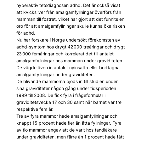
hyperaktivitetsdiagnosen adhd. Det är också visat
att kvicksilver från amalgamfyllningar överförs från
mamman till fostret, vilket har gjort att det funnits en
oro för att amalgamfyllningar skulle kunna öka risken
för adhd.
Nu har forskare i Norge undersökt förekomsten av
adhd-symtom hos drygt 42 000 treåringar och drygt
23 000 femåringar och korrelerat det till antalet
amalgamfyllningar hos mamman under graviditeten.
De vägde även in antalet nyinsatta eller borttagna
amalgamfyllningar under graviditeten.
De blivande mammorna bjöds in till studien under
sina graviditeter någon gång under tidsperioden
1999 till 2008. De fick fylla i frågeformulär i
graviditetsvecka 17 och 30 samt när barnet var tre
respektive fem år.
Tre av fyra mammor hade amalgamfyllningar och
knappt 15 procent hade fler än åtta fyllningar. Fyra
av tio mammor angav att de varit hos tandläkare
under graviditeten, men färre än 1 procent hade fått