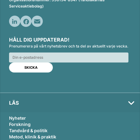
Serviceaktiebolag)
L
F
E
i
a
m
HÅLL DIG UPPDATERAD!
n
c
a
Prenumerera på vårt nyhetsbrev och ta del av aktuellt varje vecka.
k
e
i
e
b
l
d
o
I
o
n
k
LÄS
Nyheter
Forskning
Tandvård & politik
Metod, klinik & praktik