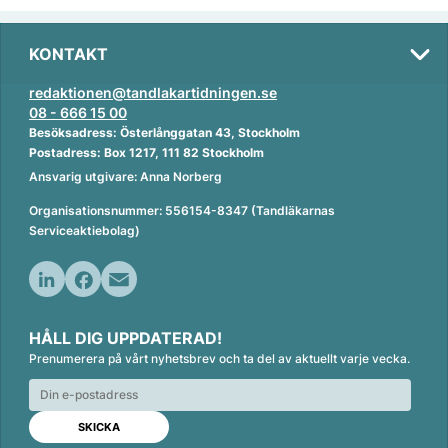
KONTAKT
redaktionen@tandlakartidningen.se
08 - 666 15 00
Besöksadress: Österlånggatan 43, Stockholm
Postadress: Box 1217, 111 82 Stockholm
Ansvarig utgivare: Anna Norberg
Organisationsnummer: 556154-8347 (Tandläkarnas
Serviceaktiebolag)
L
F
E
i
a
m
HÅLL DIG UPPDATERAD!
n
c
a
Prenumerera på vårt nyhetsbrev och ta del av aktuellt varje vecka.
k
e
i
e
b
l
d
o
I
o
n
k