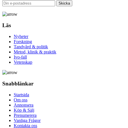
Läs
Nyheter
Forskning
Tandvård & politik
Metod, klinik & praktik
Ivo-fall
Vetenskap
Snabblänkar
Startsida
Om oss
Annonsera
Köp & Sälj
Prenumerera
Vanliga Frågor
Kontakta oss