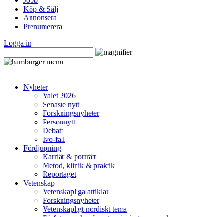
Jobb
Köp & Sälj
Annonsera
Prenumerera
Logga in
Nyheter
Valet 2026
Senaste nytt
Forskningsnyheter
Personnytt
Debatt
Ivo-fall
Fördjupning
Karriär & porträtt
Metod, klinik & praktik
Reportaget
Vetenskap
Vetenskapliga artiklar
Forskningsnyheter
Vetenskapligt nordiskt tema