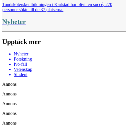
Tandsköterskeutbildningen i Karlstad har blivit en succé; 270
personer sökte till de 37 platserna.
Nyheter
Upptäck mer
Nyheter
Forskning
Ivo-fall
Vetenskap
Student
Annons
Annons
Annons
Annons
Annons