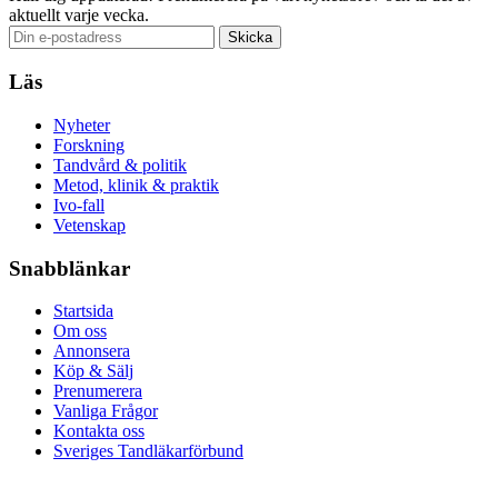
aktuellt varje vecka.
Läs
Nyheter
Forskning
Tandvård & politik
Metod, klinik & praktik
Ivo-fall
Vetenskap
Snabblänkar
Startsida
Om oss
Annonsera
Köp & Sälj
Prenumerera
Vanliga Frågor
Kontakta oss
Sveriges Tandläkarförbund