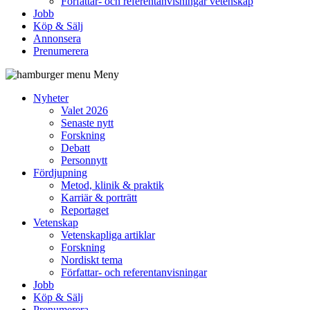
Författar- och referentanvisningar vetenskap
Jobb
Köp & Sälj
Annonsera
Prenumerera
Meny
Nyheter
Valet 2026
Senaste nytt
Forskning
Debatt
Personnytt
Fördjupning
Metod, klinik & praktik
Karriär & porträtt
Reportaget
Vetenskap
Vetenskapliga artiklar
Forskning
Nordiskt tema
Författar- och referentanvisningar
Jobb
Köp & Sälj
Prenumerera