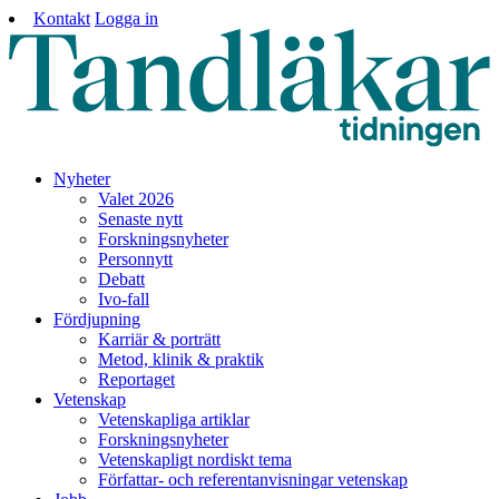
Kontakt
Logga in
Nyheter
Valet 2026
Senaste nytt
Forskningsnyheter
Personnytt
Debatt
Ivo-fall
Fördjupning
Karriär & porträtt
Metod, klinik & praktik
Reportaget
Vetenskap
Vetenskapliga artiklar
Forskningsnyheter
Vetenskapligt nordiskt tema
Författar- och referentanvisningar vetenskap