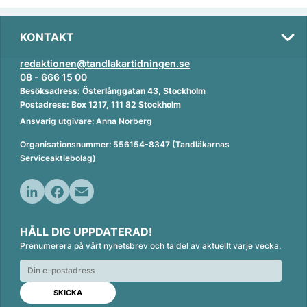
KONTAKT
redaktionen@tandlakartidningen.se
08 - 666 15 00
Besöksadress: Österlånggatan 43, Stockholm
Postadress: Box 1217, 111 82 Stockholm
Ansvarig utgivare: Anna Norberg
Organisationsnummer: 556154-8347 (Tandläkarnas
Serviceaktiebolag)
L
F
E
i
a
m
HÅLL DIG UPPDATERAD!
n
c
a
Prenumerera på vårt nyhetsbrev och ta del av aktuellt varje vecka.
k
e
i
e
b
l
d
o
I
o
n
k