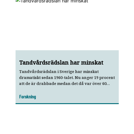
Tandvårdsrädslan har minskat
Tandvårdsrädslan i Sverige har minskat
dramatiskt sedan 1960-talet. Nu anger 19 procent
att de är drabbade medan det då var över 60
procent. Men de som är drabbade har stora
problem, visar en ny svensk avhandling.
Forskning