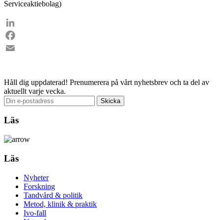
Serviceaktiebolag)
LinkedIn
Facebook
Email
Håll dig uppdaterad!
Prenumerera på vårt nyhetsbrev och ta del av
aktuellt varje vecka.
Läs
Läs
Nyheter
Forskning
Tandvård & politik
Metod, klinik & praktik
Ivo-fall