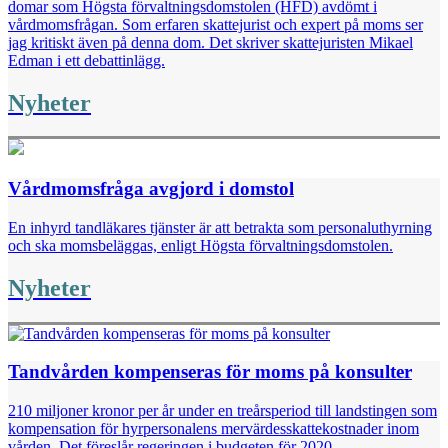
domar som Högsta förvaltningsdomstolen (HFD) avdömt i
vårdmomsfrågan. Som erfaren skattejurist och expert på moms ser
jag kritiskt även på denna dom. Det skriver skattejuristen Mikael
Edman i ett debattinlägg.
Nyheter
Vårdmomsfråga avgjord i domstol
En inhyrd tandläkares tjänster är att betrakta som personaluthyrning
och ska momsbeläggas, enligt Högsta förvaltningsdomstolen.
Nyheter
Tandvården kompenseras för moms på konsulter
210 miljoner kronor per år under en treårsperiod till landstingen som
kompensation för hyrpersonalens mervärdesskattekostnader inom
vården. Det föreslår regeringen i budgeten för 2020.