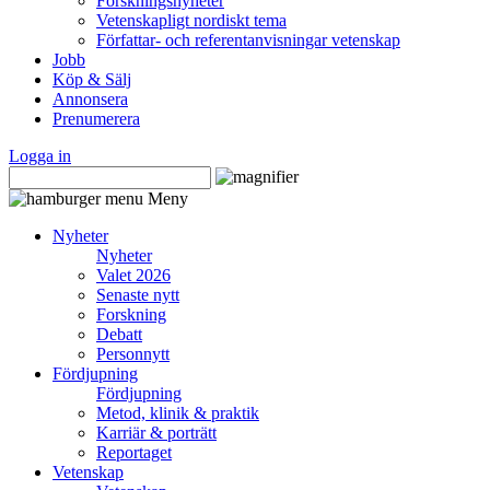
Forskningsnyheter
Vetenskapligt nordiskt tema
Författar- och referentanvisningar vetenskap
Jobb
Köp & Sälj
Annonsera
Prenumerera
Logga in
Meny
Nyheter
Nyheter
Valet 2026
Senaste nytt
Forskning
Debatt
Personnytt
Fördjupning
Fördjupning
Metod, klinik & praktik
Karriär & porträtt
Reportaget
Vetenskap