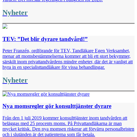
Nyheter
TEV: ”Det blir dyrare tandvård!”
Peter Franzén, ordförande för TEV, Tandläkare Egen Verksamhet,
menar att momsbestämmelserna kommer att bli ett stort bekymmer,
särskilt inom privattandvårdens mindre enheter, där det är vanligt att
hyra in en specialisttandläkare för vissa behandlingar.
Nyheter
Nya momsregler gör konsulttjänster dyrare
Från den 1 juli 2019 kommer konsulttjänster inom tandvården att
beläggas med 25 procents moms. På Privattandläkarna är man
mycket kritisk. Den nya momsen riskerar att förvärra personalbristen
och i slutänden är det patienterna som får betala.