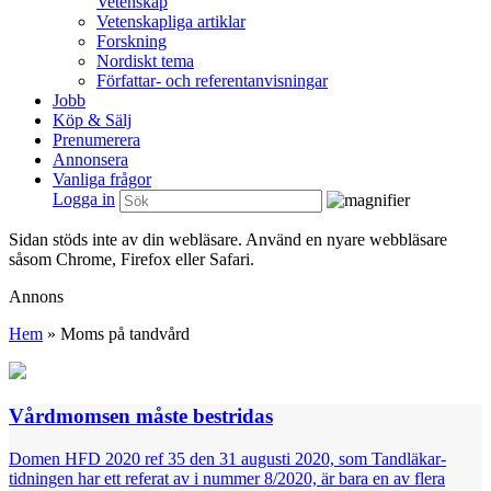
Vetenskap
Vetenskapliga artiklar
Forskning
Nordiskt tema
Författar- och referentanvisningar
Jobb
Köp & Sälj
Prenumerera
Annonsera
Vanliga frågor
Logga in
Sidan stöds inte av din webläsare. Använd en nyare webbläsare
såsom Chrome, Firefox eller Safari.
Annons
Hem
»
Moms på tandvård
Vårdmomsen måste bestridas
Domen HFD 2020 ref 35 den 31 augusti 2020, som Tandläkar­
tidningen har ett referat av i nummer 8/2020, är bara en av flera