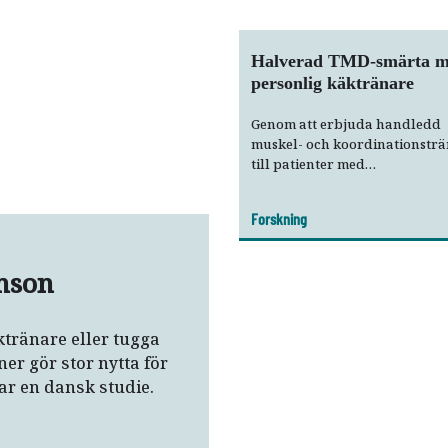
Halverad TMD-smärta 
personlig käktränare
Genom att erbjuda handledd
muskel- och koordinationsträ
till patienter med
temporomandibulär (TMD) s
är det möjligt att dramatiskt 
Forskning
smärtan och öka den fysiska
funktionsförmågan. Och trän
fungerar lika bra för patient
nson
lokal TMD-smärta som för de
en mer generaliserad smärta
TMD-inslag. Det visar en ny s
tränare eller tugga
studie av 77 patienter som...
er gör stor nytta för
ar en dansk studie.