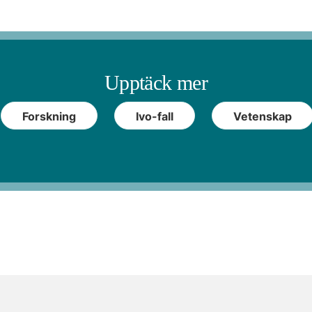
Upptäck mer
Forskning
Ivo-fall
Vetenskap