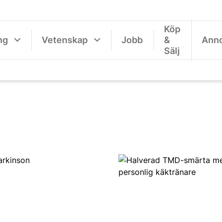
Köp
ng
Vetenskap
Jobb
&
Ann
Sälj