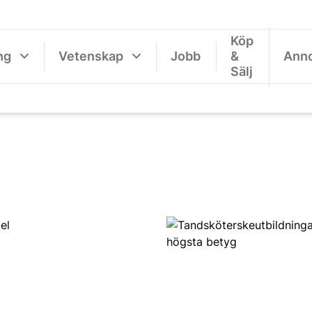
Köp
ng
Vetenskap
Jobb
&
Ann
Sälj