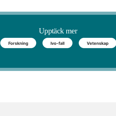
Upptäck mer
Forskning
Ivo-fall
Vetenskap