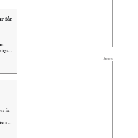
r får
om
 högsta
itet”.
Annons
er år
ästa år