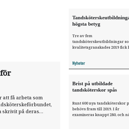
Tandsköterskeutbildninga
högsta betyg
Tre av fem
tandsköterskeutbildningar s
kvalitetsgranskades 2019 fick
betyg och har ”mycket hög kval
Nyheter
för
Brist på utbildade
tandsköterskor spås
r att få arbeta som
Runt 600 nya tandsköterskor p
ndsköterskeförbundet,
behövs fram till 2019. I år
 skrivit på deras
examineras knappt 280, och n
bara runt 150.