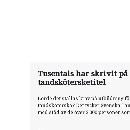
Tusentals har skrivit på 
tandskötersketitel
Borde det ställas krav på utbildning fö
tandsköterska? Det tycker Svenska Ta
med stöd av de över 2 000 personer som
upprop för en skyddad yrkestitel.