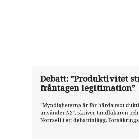
Debatt: ”Produktivitet s
fråntagen legitimation”
"Myndigheterna är för hårda mot dukt
använder N2", skriver tandläkaren och
Norrsell i ett debattinlägg. Försäkri
svarar direkt.