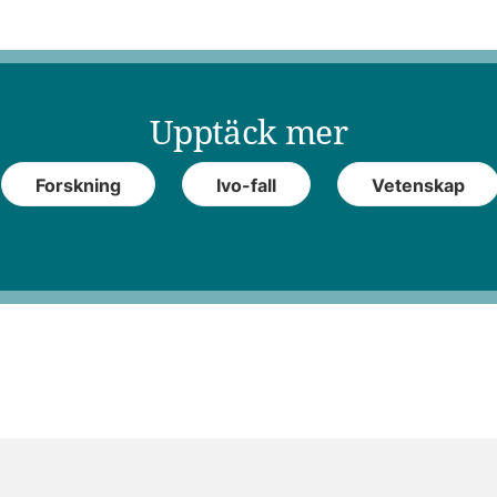
Upptäck mer
Forskning
Ivo-fall
Vetenskap