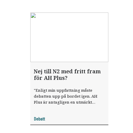
Nej till N2 med fritt fram
för AH Plus?
"Enligt min uppfattning måste
debatten upp på bordet igen. AH
Plus är antagligen en utmärkt
sealer, men man kan inte ta in den i
värmen och samtidigt rata N2, som
Debatt
så många trots motstånd använder
med stor framgång." Det skriver
Bengt Nordström, ordförande i