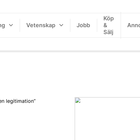
Köp
ng
Vetenskap
Jobb
&
Ann
Sälj