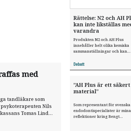
Rättelse: N2 och AH P
kan inte likställas me
varandra
Produkten N2 och AH Plus
innehåller helt olika kemiska
sammanställningar och kan
därmed inte likställas med
varandra, så som görs i Bengt
Debatt
Nordströms debattartikel. N2
traffas med
innehåller substansen
paraformaldehyde (CAS 30525-
”AH Plus är ett säkert
som är klassificerad som
material”
cancerogen och dessutom avg
signifikant mängd formaldehy
iga tandläkare som
2]. AH Plus är baserad på en e
Som representant för svenska
 psykoterapeuten Nils
amin komposition som innehå
endodontispecialister är mina
ngskassans Tomas Lindh
epoxy...
reflektioner kring Bengt
Nordströms debattinlägg följ
Material och kemtekniska