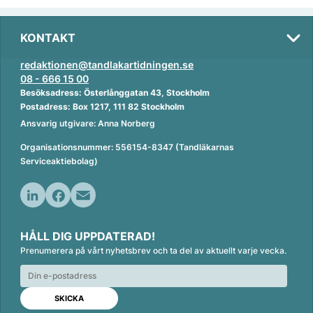
KONTAKT
redaktionen@tandlakartidningen.se
08 - 666 15 00
Besöksadress: Österlånggatan 43, Stockholm
Postadress: Box 1217, 111 82 Stockholm
Ansvarig utgivare: Anna Norberg
Organisationsnummer: 556154-8347 (Tandläkarnas
Serviceaktiebolag)
L
F
E
i
a
m
HÅLL DIG UPPDATERAD!
n
c
a
Prenumerera på vårt nyhetsbrev och ta del av aktuellt varje vecka.
k
e
i
e
b
l
d
o
I
o
n
k