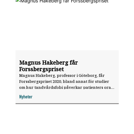
Magnus Hakeberg får
Forssbergspriset
Magnus Hakeberg, professor i Göteborg, får
Forssbergspriset 2020, bland annat för studier
om hur tandvårdsfobi påverkar patienters orala
hälsa och för att han har utvecklat
Nyheter
behandlingsmodeller som har varit viktiga för
tandvårdsrädda patienter.