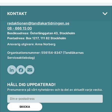
KONTAKT
redaktionen@tandlakartidningen.se
08 - 666 15 00
Besöksadress: Österlånggatan 43, Stockholm
Postadress: Box 1217, 111 82 Stockholm
Ansvarig utgivare: Anna Norberg
Organisationsnummer: 556154-8347 (Tandläkarnas
Serviceaktiebolag)
L
F
E
i
a
m
HÅLL DIG UPPDATERAD!
n
c
a
Prenumerera på vårt nyhetsbrev och ta del av aktuellt varje vecka.
k
e
i
e
b
l
d
o
I
o
n
k