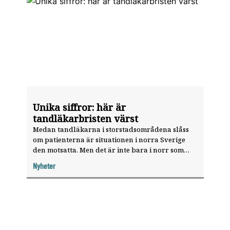
Unika siffror: här är
tandläkarbristen värst
Medan tandläkarna i storstadsområdena slåss
om patienterna är ­situationen i norra Sverige
den motsatta. Men det är inte bara i norr som
tandläkarna lyser med sin frånvaro. Med nya
Nyheter
siffror från Försäkrings­kassan kan
Tandläkartidningen visa tandläkarkartans vita
fläckar.