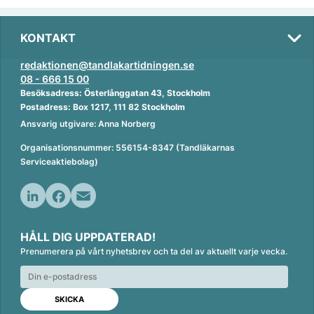
KONTAKT
redaktionen@tandlakartidningen.se
08 - 666 15 00
Besöksadress: Österlånggatan 43, Stockholm
Postadress: Box 1217, 111 82 Stockholm
Ansvarig utgivare: Anna Norberg
Organisationsnummer: 556154-8347 (Tandläkarnas
Serviceaktiebolag)
L
F
E
i
a
m
HÅLL DIG UPPDATERAD!
n
c
a
Prenumerera på vårt nyhetsbrev och ta del av aktuellt varje vecka.
k
e
i
e
b
l
d
o
I
o
n
k