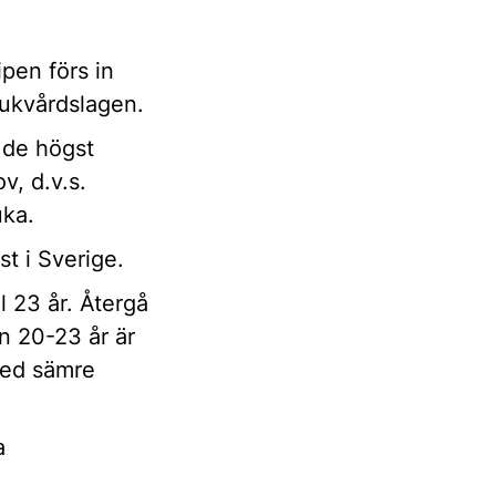
pen förs in
jukvårdslagen.
r de högst
v, d.v.s.
uka.
t i Sverige.
l 23 år. Återgå
en 20-23 år är
med sämre
a