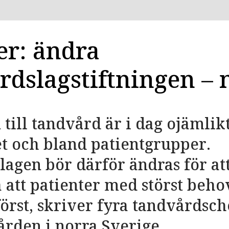
er: ändra
rdslagstiftningen – 
 till tandvård är i dag ojämlik
t och bland patientgrupper.
agen bör därför ändras för at
a att patienter med störst beho
örst, skriver fyra tandvårdsch
rden i norra Sverige.