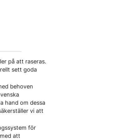
er på att raseras.
rellt sett goda
 med behoven
 svenska
 ta hand om dessa
äkerställer vi att
ingssystem för
 med att