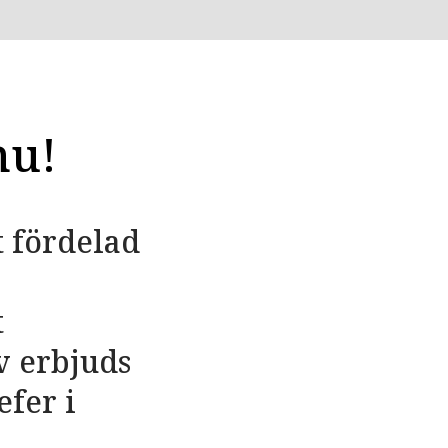
nu!
t fördelad
t
v erbjuds
efer i