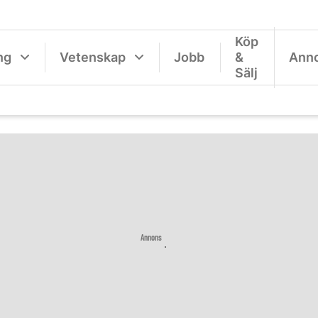
Köp
ng
Vetenskap
Jobb
&
Ann
Sälj
Annons