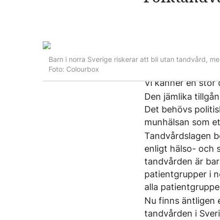
Barn i norra Sverige riskerar att bli utan tandvård, me
Foto: Colourbox
Vi känner en stor 
Den jämlika tillgå
Det behövs politis
munhälsan som eta
Tandvårdslagen b
enligt hälso- och 
tandvården är bar
patientgrupper i no
alla patientgrupp
Nu finns äntligen
tandvården i Sveri