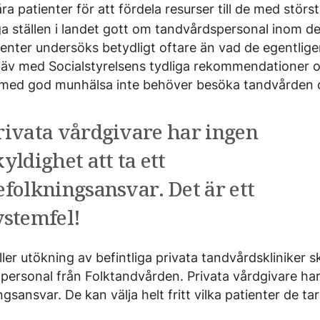
ra patienter för att fördela resurser till de med störs
a ställen i landet gott om tandvårdspersonal inom de
ienter undersöks betydligt oftare än vad de egentlige
 stäv med Socialstyrelsens tydliga rekommendationer 
 med god munhälsa inte behöver besöka tandvården o
rivata vårdgivare har ingen
kyldighet att ta ett
efolkningsansvar. Det är ett
ystemfel!
ller utökning av befintliga privata tandvårdskliniker s
personal från Folktandvården. Privata vårdgivare har
ngsansvar. De kan välja helt fritt vilka patienter de ta