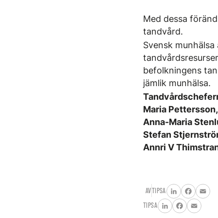
Med dessa förändri
tandvård.
Svensk munhälsa är
tandvårdsresurser
befolkningens tan
jämlik munhälsa.
Tandvårdscheferna
Maria Pettersson
Anna-Maria Stenl
Stefan Stjernstr
Annri V Thimstra
AV
TIPSA
LinkedIn
Facebo
Ema
TIPSA
LinkedIn
Facebook
Email