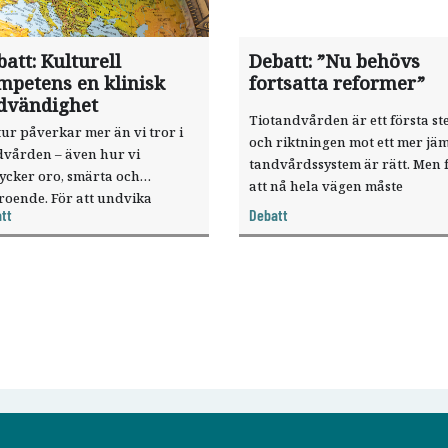
att: Kulturell
Debatt: ”Nu behövs
mpetens en klinisk
fortsatta reformer”
dvändighet
Tiotandvården är ett första st
ur påverkar mer än vi tror i
och riktningen mot ett mer jäm
dvården – även hur vi
tandvårdssystem är rätt. Men 
ycker oro, smärta och
att nå hela vägen måste
roende. För att undvika
reformtakten vara fortsatt hög
tt
Debatt
sförstånd och möta patienten
Det menar företrädare för
respekt krävs kulturell
Sveriges Folktandvårdsföreni
petens, skriver
dläkarstudenten Lara
mood i en debattartikel.