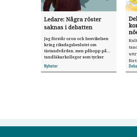
Deb
Ledare: Några röster
ko
saknas i debatten
nö
Jag förstår oron och besvikelsen
Kult
kring riksdagsbeslutet om
tan
tiotandvården, men påhopp på
uttr
tandläkarkollegor som tycker
fört
annorlunda är ett demokratiskt
Nyheter
Deba
mis
problem. Tandläkartidningens
med 
chefredaktör Anna Norberg
kom
reagerar på det hårda
debattklimatet i kölvattnet av
tan
tandvårdsreformen.
Mah