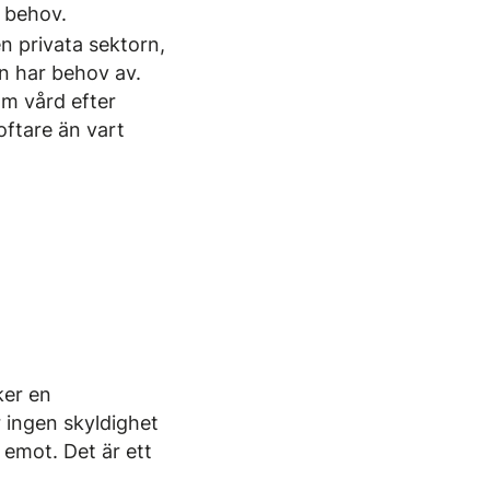
t behov.
n privata sektorn,
n har behov av.
om vård efter
ftare än vart
ker en
 ingen skyldighet
r emot. Det är ett