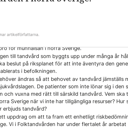
nar artikelförfattarna.
oro för munhälsan i norra Sverige.
ngen till tandvård som byggts upp under många år håll
ka beslut på riksplanet för att inte äventyra den gene
blerats i befolkningen.
ehöver ändras så att behovet av tandvård jämställs
sjukvårdslagen. De patienter som inte lönar sig i den
n och vuxna med rätt till särskild tandvård. Vem ska
rra Sverige när vi inte har tillgängliga resurser? Hur s
er erbjuds tandvård?
 ett uppdrag om att ta fram ett enhetligt riskbedömn
ge. Vi i Folktandvården har under flertalet år arbetat