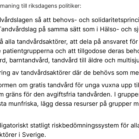
maning till riksdagens politiker:
årdslagen så att behovs- och solidaritetsprinci
 Tandvårdslag på samma sätt som i Hälso- och s
på alla tandvårdsaktörer, att dela på ansvaret fö
e patientgrupperna och att tillgodose deras beho
d, barntandvård, tandvård till äldre och multisj
ring av tandvårdsaktörer där de behövs som mes
ormen om gratis tandvård för unga vuxna upp til
som gräns för den avgiftsfria tandvården. I grupp
esta munfriska, lägg dessa resurser på grupper 
bligatoriskt statligt riskbedömningssystem för all
törer i Sverige.