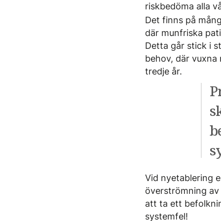
riskbedöma alla vå
Det finns på mång
där munfriska pat
Detta går stick i
behov, där vuxna
tredje år.
P
s
b
s
Vid nyetablering e
överströmning av 
att ta ett befolkni
systemfel!