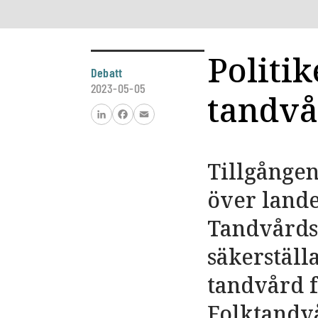
Politik
Debatt
2023-05-05
tandvå
LinkedIn
Facebook
Email
Tillgången
över lande
Tandvårdsl
säkerställ
tandvård f
Folktandvå