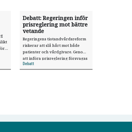
Debatt: Regeringen inför
prisreglering mot bättre
vetande
eg
Regeringens tiotandvårdsreform
likt
riskerar att slå hårt mot både
för
patienter och vårdgivare. Genom
att införa prisreglering försvagas
.
Debatt
tandvården där den behövs som
mest, skriver Privattandläkarna.
ng.