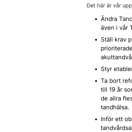
Det här är vår upp
Ändra Tandv
även i vår
Ställ krav 
prioriterad
akuttandvår
Styr etable
Ta bort ref
till 19 år 
de allra fl
tandhälsa.
Inför ett o
tandvårdsak