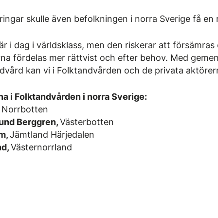
ngar skulle även befolkningen i norra Sverige få en rim
 i dag i världsklass, men den riskerar att försämras
na fördelas mer rättvist och efter behov. Med geme
dvård kan vi i Folktandvården och de privata aktöre
 i Folktandvården i norra Sverige:
,
Norrbotten
und Berggren,
Västerbotten
öm,
Jämtland Härjedalen
nd,
Västernorrland
ok
il