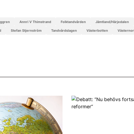
rggren
Annri V Thimstrand
Folktandvården
Jämtland/Härjedalen
d
Stefan Stjernström
tandvårdslagen
Västerbotten
Västerno