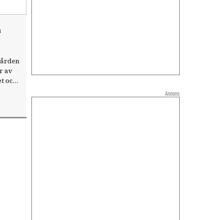
a
vården
r av
et och
Annons