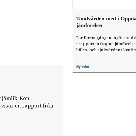
Tandvården med i Öppn
jämförelser
För första gången ingår tand
i rapporten Öppna jämförelse
hälso- och sjukvårdens kvalit
effektivitet.
Nyheter
 jämlik. Kön,
t visar en rapport från