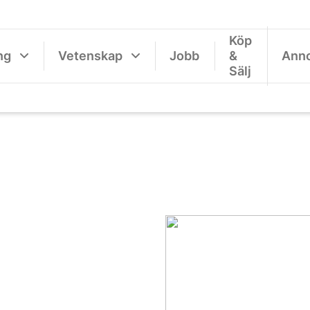
Köp
ng
Vetenskap
Jobb
&
Ann
Sälj