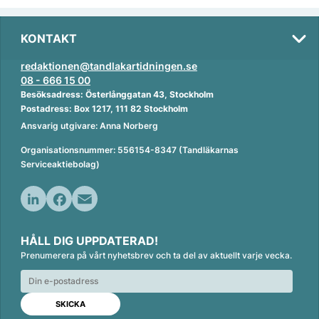
KONTAKT
redaktionen@tandlakartidningen.se
08 - 666 15 00
Besöksadress: Österlånggatan 43, Stockholm
Postadress: Box 1217, 111 82 Stockholm
Ansvarig utgivare: Anna Norberg
Organisationsnummer: 556154-8347 (Tandläkarnas
Serviceaktiebolag)
L
F
E
i
a
m
HÅLL DIG UPPDATERAD!
n
c
a
Prenumerera på vårt nyhetsbrev och ta del av aktuellt varje vecka.
k
e
i
e
b
l
d
o
I
o
n
k