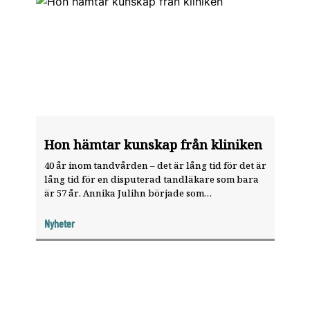
Hon hämtar kunskap från kliniken
40 år inom tandvården – det är lång tid för det är
lång tid för en disputerad tandläkare som bara
är 57 år. Annika Julihn började som
tandsköterske­elev 1979. I dag är hon specialist i
pedodonti vid Eastman­institutet i Stockholm och
Nyheter
arbetar med ett praktik­baserat
forskningsnätverk inom barntandvården.