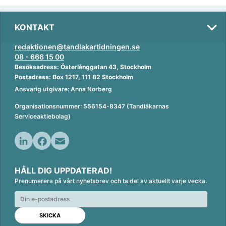
KONTAKT
redaktionen@tandlakartidningen.se
08 - 666 15 00
Besöksadress: Österlånggatan 43, Stockholm
Postadress: Box 1217, 111 82 Stockholm
Ansvarig utgivare: Anna Norberg
Organisationsnummer: 556154-8347 (Tandläkarnas
Serviceaktiebolag)
L
F
E
i
a
m
HÅLL DIG UPPDATERAD!
n
c
a
Prenumerera på vårt nyhetsbrev och ta del av aktuellt varje vecka.
k
e
i
e
b
l
d
o
I
o
n
k