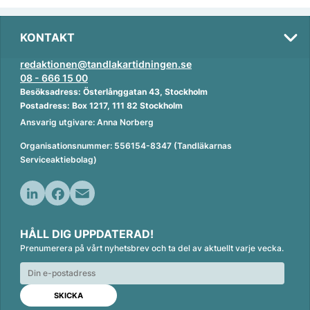
KONTAKT
redaktionen@tandlakartidningen.se
08 - 666 15 00
Besöksadress: Österlånggatan 43, Stockholm
Postadress: Box 1217, 111 82 Stockholm
Ansvarig utgivare: Anna Norberg
Organisationsnummer: 556154-8347 (Tandläkarnas
Serviceaktiebolag)
L
F
E
i
a
m
HÅLL DIG UPPDATERAD!
n
c
a
Prenumerera på vårt nyhetsbrev och ta del av aktuellt varje vecka.
k
e
i
e
b
l
d
o
I
o
n
k