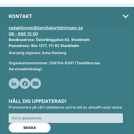
KONTAKT
redaktionen@tandlakartidningen.se
08 - 666 15 00
Besöksadress: Österlånggatan 43, Stockholm
Postadress: Box 1217, 111 82 Stockholm
Ansvarig utgivare: Anna Norberg
Organisationsnummer: 556154-8347 (Tandläkarnas
Serviceaktiebolag)
L
F
E
i
a
m
HÅLL DIG UPPDATERAD!
n
c
a
Prenumerera på vårt nyhetsbrev och ta del av aktuellt varje vecka.
k
e
i
e
b
l
d
o
I
o
n
k