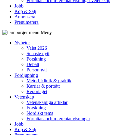
Författar- och referentanvisningar vetenskap
Jobb
Köp & Sälj
Annonsera
Prenumerera
Meny
Nyheter
Valet 2026
Senaste nytt
Forskning
Debatt
Personnytt
Fördjupning
Metod, klinik & praktik
Karriär & porträtt
Reportaget
Vetenskap
Vetenskapliga artiklar
Forskning
Nordiskt tema
Författar- och referentanvisningar
Jobb
Köp & Sälj
Prenumerera