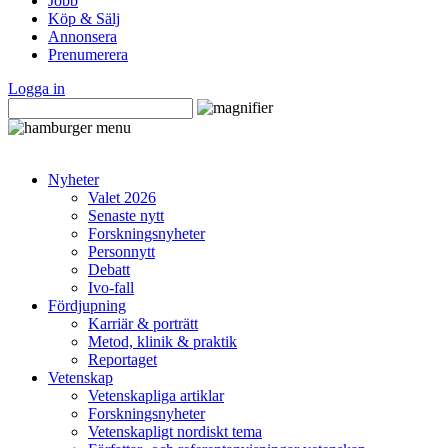
Jobb
Köp & Sälj
Annonsera
Prenumerera
Logga in
Nyheter
Valet 2026
Senaste nytt
Forskningsnyheter
Personnytt
Debatt
Ivo-fall
Fördjupning
Karriär & porträtt
Metod, klinik & praktik
Reportaget
Vetenskap
Vetenskapliga artiklar
Forskningsnyheter
Vetenskapligt nordiskt tema