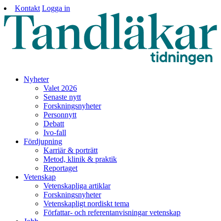
Kontakt
Logga in
Nyheter
Valet 2026
Senaste nytt
Forskningsnyheter
Personnytt
Debatt
Ivo-fall
Fördjupning
Karriär & porträtt
Metod, klinik & praktik
Reportaget
Vetenskap
Vetenskapliga artiklar
Forskningsnyheter
Vetenskapligt nordiskt tema
Författar- och referentanvisningar vetenskap