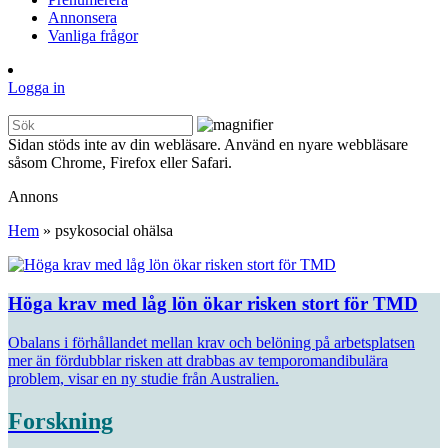
Annonsera
Vanliga frågor
Logga in
Sidan stöds inte av din webläsare. Använd en nyare webbläsare
såsom Chrome, Firefox eller Safari.
Annons
Hem
»
psykosocial ohälsa
Höga krav med låg lön ökar risken stort för TMD
Obalans i förhållandet mellan krav och belöning på arbetsplatsen
mer än fördubblar risken att drabbas av temporomandibulära
problem, visar en ny studie från Australien.
Forskning