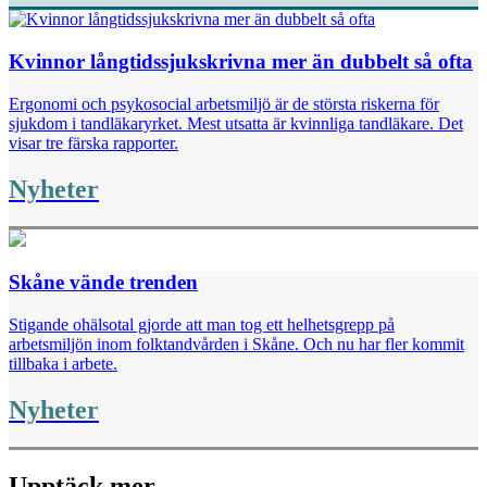
Kvinnor långtidssjukskrivna mer än dubbelt så ofta
Ergonomi och psykosocial arbetsmiljö är de största riskerna för
sjukdom i tandläkaryrket. Mest utsatta är kvinnliga tandläkare. Det
visar tre färska rapporter.
Nyheter
Skåne vände trenden
Stigande ohälsotal gjorde att man tog ett helhetsgrepp på
arbetsmiljön inom folktandvården i Skåne. Och nu har fler kommit
tillbaka i arbete.
Nyheter
Upptäck mer