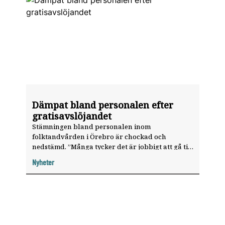
Dämpat bland personalen efter
gratisavslöjandet
Stämningen bland personalen inom
folktandvården i Örebro är chockad och
nedstämd. ”Många tycker det är jobbigt att gå till
jobbet nu”, säger Sara Fransson, ordförande i
Nyheter
Tjänstetandläkarnas lokalavdelning i Örebro.