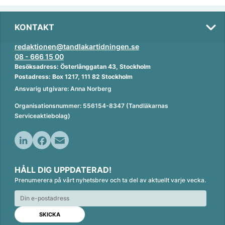
KONTAKT
redaktionen@tandlakartidningen.se
08 - 666 15 00
Besöksadress: Österlånggatan 43, Stockholm
Postadress: Box 1217, 111 82 Stockholm
Ansvarig utgivare: Anna Norberg
Organisationsnummer: 556154-8347 (Tandläkarnas
Serviceaktiebolag)
L
F
E
i
a
m
HÅLL DIG UPPDATERAD!
n
c
a
Prenumerera på vårt nyhetsbrev och ta del av aktuellt varje vecka.
k
e
i
e
b
l
d
o
I
o
n
k