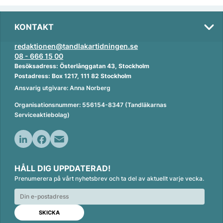
KONTAKT
redaktionen@tandlakartidningen.se
08 - 666 15 00
Besöksadress: Österlånggatan 43, Stockholm
Postadress: Box 1217, 111 82 Stockholm
Ansvarig utgivare: Anna Norberg
Organisationsnummer: 556154-8347 (Tandläkarnas
Serviceaktiebolag)
L
F
E
i
a
m
HÅLL DIG UPPDATERAD!
n
c
a
Prenumerera på vårt nyhetsbrev och ta del av aktuellt varje vecka.
k
e
i
e
b
l
d
o
I
o
n
k