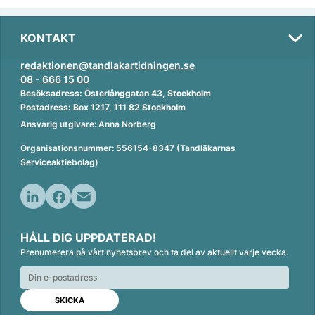
KONTAKT
redaktionen@tandlakartidningen.se
08 - 666 15 00
Besöksadress: Österlånggatan 43, Stockholm
Postadress: Box 1217, 111 82 Stockholm
Ansvarig utgivare: Anna Norberg
Organisationsnummer: 556154-8347 (Tandläkarnas
Serviceaktiebolag)
L
F
E
i
a
m
HÅLL DIG UPPDATERAD!
n
c
a
Prenumerera på vårt nyhetsbrev och ta del av aktuellt varje vecka.
k
e
i
e
b
l
d
o
I
o
n
k