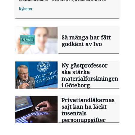
någon sommarledighet alls, enligt "månadens
Nyheter
fråga".
Så många har fått
godkänt av Ivo
Ny gästprofessor
ska stärka
materialforskningen
i Göteborg
Privattandläkarnas
sajt kan ha läckt
tusentals
personuppgifter