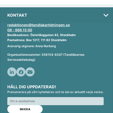
KONTAKT
redaktionen@tandlakartidningen.se
08 - 666 15 00
Besöksadress: Österlånggatan 43, Stockholm
Postadress: Box 1217, 111 82 Stockholm
Ansvarig utgivare: Anna Norberg
Organisationsnummer: 556154-8347 (Tandläkarnas
Serviceaktiebolag)
L
F
E
i
a
m
HÅLL DIG UPPDATERAD!
n
c
a
Prenumerera på vårt nyhetsbrev och ta del av aktuellt varje vecka.
k
e
i
e
b
l
d
o
I
o