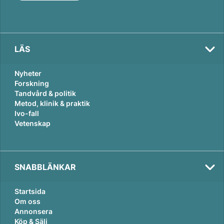
n
k
LÄS
Nyheter
Forskning
Tandvård & politik
Metod, klinik & praktik
Ivo-fall
Vetenskap
SNABBLÄNKAR
Startsida
Om oss
Annonsera
Köp & Sälj