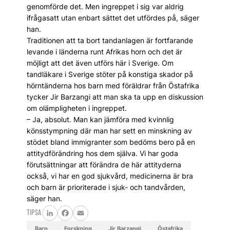
genomförde det. Men ingreppet i sig var aldrig
ifrågasatt utan enbart sättet det utfördes på, säger
han.
Traditionen att ta bort tandanlagen är fortfarande
levande i länderna runt Afrikas horn och det är
möjligt att det även utförs här i Sverige. Om
tandläkare i Sverige stöter på konstiga skador på
hörntänderna hos barn med föräldrar från Östafrika
tycker Jir Barzangi att man ska ta upp en diskussion
om olämpligheten i ingreppet.
– Ja, absolut. Man kan jämföra med kvinnlig
könsstympning där man har sett en minskning av
stödet bland immigranter som bedöms bero på en
attitydförändring hos dem själva. Vi har goda
förutsättningar att förändra de här attityderna
också, vi har en god sjukvård, medicinerna är bra
och barn är prioriterade i sjuk- och tandvården,
säger han.
TIPSA
LinkedIn
Facebook
Email
barn
Forskning
Jir Barzangi
Östafrika