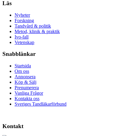
Läs
Nyheter
Forskning
Tandvård & politik
Metod, klinik & praktik
Ivo-fall
Vetenskap
Snabblänkar
Startsida
Om oss
Annonsera
Köp & Sälj
Prenumerera
Vanliga Frågor
Kontakta oss
Sveriges Tandläkarförbund
Kontakt