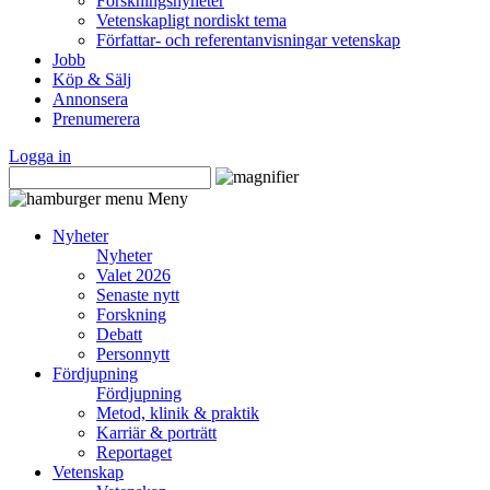
Forskningsnyheter
Vetenskapligt nordiskt tema
Författar- och referentanvisningar vetenskap
Jobb
Köp & Sälj
Annonsera
Prenumerera
Logga in
Meny
Nyheter
Nyheter
Valet 2026
Senaste nytt
Forskning
Debatt
Personnytt
Fördjupning
Fördjupning
Metod, klinik & praktik
Karriär & porträtt
Reportaget
Vetenskap