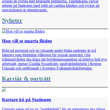
avlasta de övriga hårt belastade klinikerna. Tandläkarna varvar
arbetet på Stationen med jobb på vanliga kliniker och tycker att
omväxlingen är stimulerande.
Nyheter
Hon vill se smarta flöden
Brist på personal och en växande andel friska patienter är två
faktorer som förändrat villkoren för svensk tandvård. Om
folktandvården ska klara sitt befolkningsuppdrag så behövs helt nya
arbetssätt, menar ­Gunilla Swanholm, tandvårdsdirektör i Region
Uppsala och ­ordförande i ­Sveriges ­Folktandvårdsförening.
Karriär & porträtt
Kortare kö på Stationen
Uppsala satsar på en ny ”snabbklinik” för att patienterna ska slippa