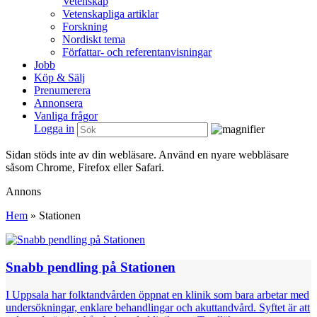
Vetenskap
Vetenskapliga artiklar
Forskning
Nordiskt tema
Författar- och referentanvisningar
Jobb
Köp & Sälj
Prenumerera
Annonsera
Vanliga frågor
Logga in
Sidan stöds inte av din webläsare. Använd en nyare webbläsare
såsom Chrome, Firefox eller Safari.
Annons
Hem
»
Stationen
Snabb pendling på Stationen
I Uppsala har folktandvården öppnat en klinik som bara arbetar med
undersökningar, enklare behandlingar och akuttandvård. Syftet är att