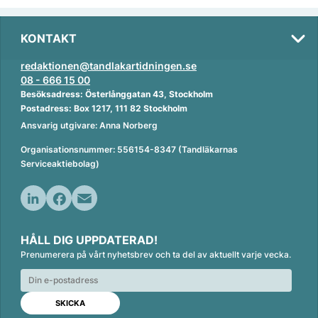
KONTAKT
redaktionen@tandlakartidningen.se
08 - 666 15 00
Besöksadress: Österlånggatan 43, Stockholm
Postadress: Box 1217, 111 82 Stockholm
Ansvarig utgivare: Anna Norberg
Organisationsnummer: 556154-8347 (Tandläkarnas
Serviceaktiebolag)
L
F
E
i
a
m
HÅLL DIG UPPDATERAD!
n
c
a
Prenumerera på vårt nyhetsbrev och ta del av aktuellt varje vecka.
k
e
i
e
b
l
d
o
I
o
n
k