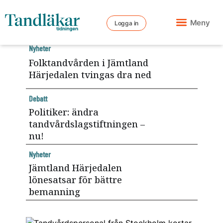
Meny
Logga in
Nyheter
Folktandvården i Jämtland
Härjedalen tvingas dra ned
Debatt
Politiker: ändra
tandvårdslagstiftningen –
nu!
Nyheter
Jämtland Härjedalen
lönesatsar för bättre
bemanning