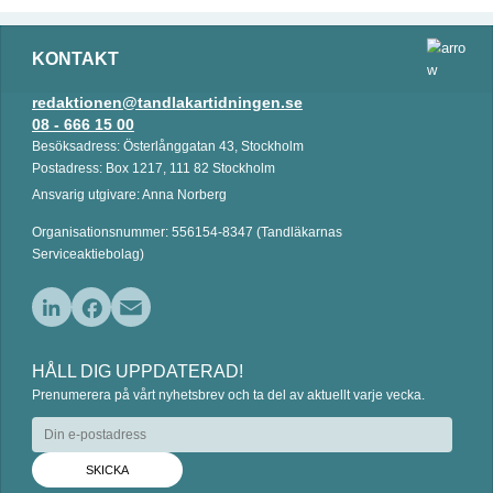
KONTAKT
redaktionen@tandlakartidningen.se
08 - 666 15 00
Besöksadress: Österlånggatan 43, Stockholm
Postadress: Box 1217, 111 82 Stockholm
Ansvarig utgivare: Anna Norberg
Organisationsnummer: 556154-8347 (Tandläkarnas
Serviceaktiebolag)
L
F
E
i
a
m
HÅLL DIG UPPDATERAD!
n
c
a
Prenumerera på vårt nyhetsbrev och ta del av aktuellt varje vecka.
k
e
i
e
b
l
d
o
I
o
n
k