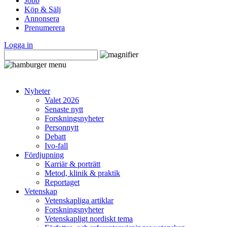
Jobb
Köp & Sälj
Annonsera
Prenumerera
Logga in
Nyheter
Valet 2026
Senaste nytt
Forskningsnyheter
Personnytt
Debatt
Ivo-fall
Fördjupning
Karriär & porträtt
Metod, klinik & praktik
Reportaget
Vetenskap
Vetenskapliga artiklar
Forskningsnyheter
Vetenskapligt nordiskt tema