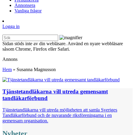
Annonsera
Vanliga frågor
Logga in
Sidan stöds inte av din webläsare. Använd en nyare webbläsare
såsom Chrome, Firefox eller Safari.
Annons
Hem
»
Susanna Magnusson
Tjänstetandläkarna vill utreda gemensamt
tandläkarförbund
Tjänstetandläkarna vill utreda möjligheten att samla Sveriges
Tandläkarförbund och de nuvarande riksföreningarna i en
gemensam organisation.
Nyheter