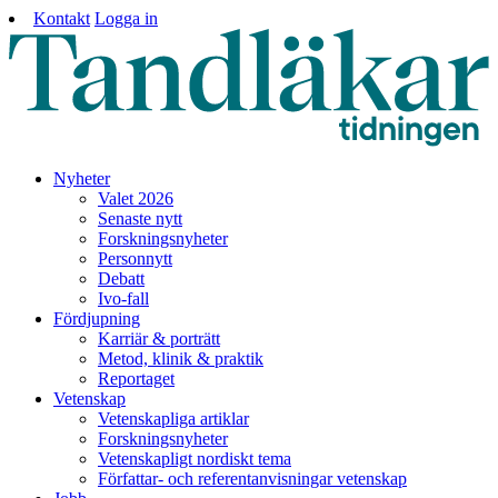
Kontakt
Logga in
Nyheter
Valet 2026
Senaste nytt
Forskningsnyheter
Personnytt
Debatt
Ivo-fall
Fördjupning
Karriär & porträtt
Metod, klinik & praktik
Reportaget
Vetenskap
Vetenskapliga artiklar
Forskningsnyheter
Vetenskapligt nordiskt tema
Författar- och referentanvisningar vetenskap