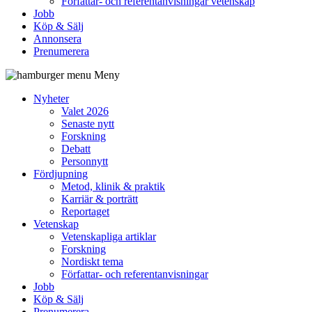
Författar- och referentanvisningar vetenskap
Jobb
Köp & Sälj
Annonsera
Prenumerera
Meny
Nyheter
Valet 2026
Senaste nytt
Forskning
Debatt
Personnytt
Fördjupning
Metod, klinik & praktik
Karriär & porträtt
Reportaget
Vetenskap
Vetenskapliga artiklar
Forskning
Nordiskt tema
Författar- och referentanvisningar
Jobb
Köp & Sälj
Prenumerera