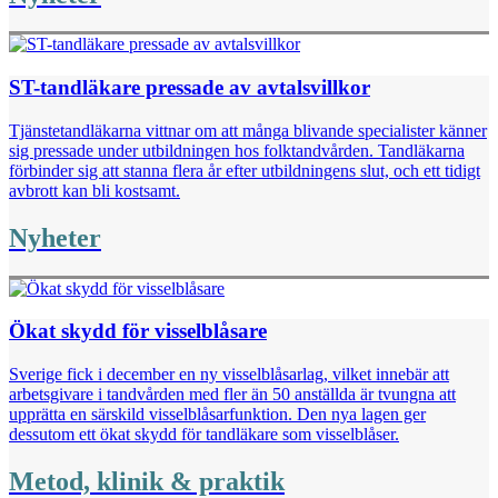
ST-tandläkare pressade av avtalsvillkor
Tjänstetandläkarna vittnar om att många blivande specialister känner
sig pressade under utbildningen hos folktandvården. Tandläkarna
förbinder sig att stanna flera år efter utbildningens slut, och ett tidigt
avbrott kan bli kostsamt.
Nyheter
Ökat skydd för visselblåsare
Sverige fick i december en ny visselblåsarlag, vilket innebär att
arbetsgivare i tandvården med fler än 50 anställda är tvungna att
upprätta en särskild visselblåsarfunktion. Den nya lagen ger
dessutom ett ökat skydd för tandläkare som visselblåser.
Metod, klinik & praktik