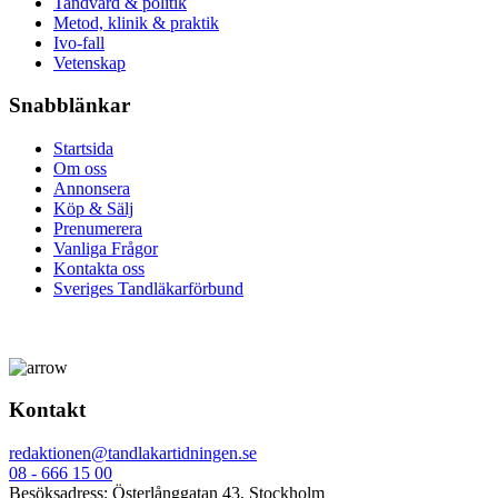
Tandvård & politik
Metod, klinik & praktik
Ivo-fall
Vetenskap
Snabblänkar
Startsida
Om oss
Annonsera
Köp & Sälj
Prenumerera
Vanliga Frågor
Kontakta oss
Sveriges Tandläkarförbund
Kontakt
redaktionen@tandlakartidningen.se
08 - 666 15 00
Besöksadress: Österlånggatan 43, Stockholm