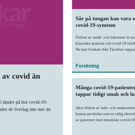
Sår på tungan kan vara n
covid-19-symtom
Förlust av smak- och luktsinne är n
klassiska symtom vid covid-19-infek
Nu kan forskare från Tjeckien rappo
ytterligare ett oralt symtom, nämlige
tungan.
Forskning
 av covid än
Många covid-19-patiente
tappar tidigt smak och lu
6 länder på hur covid-19-
Akut förlust av lukt- och smaksinnet
ades de överlag inte mer än
kunna användas som en tidig identif
av patienter med misstänkt covid-19
infektion, föreslår forskare efter den 
systematiska genomgången av tillg