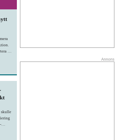
ytt
umera
tion.
rtera om
n sår på
Annons
r
kt
 skulle
iering
-
första
ängliga