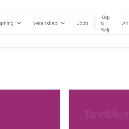
Köp
upning
Vetenskap
Jobb
&
An
Sälj