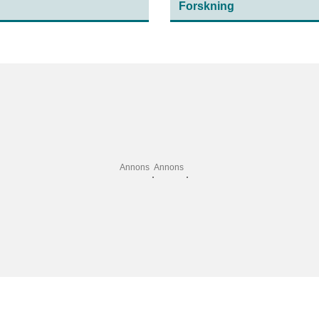
Forskning
data.
Annons
Annons