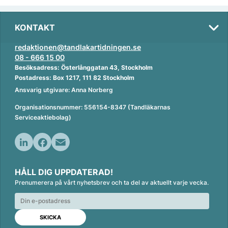
KONTAKT
redaktionen@tandlakartidningen.se
08 - 666 15 00
Besöksadress: Österlånggatan 43, Stockholm
Postadress: Box 1217, 111 82 Stockholm
Ansvarig utgivare: Anna Norberg
Organisationsnummer: 556154-8347 (Tandläkarnas
Serviceaktiebolag)
L
F
E
i
a
m
HÅLL DIG UPPDATERAD!
n
c
a
Prenumerera på vårt nyhetsbrev och ta del av aktuellt varje vecka.
k
e
i
e
b
l
d
o
I
o
n
k