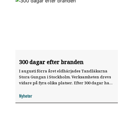
300 dagar efter branden
I augusti förra året eldhärjades Tandläkarna
Stora Gungan i Stockholm. Verksamheten drevs
vidare på fyra olika ­platser. ­Efter 300 dagar har
nu personalen åter­förenats i de ­ombyggda
lokalerna.
Nyheter