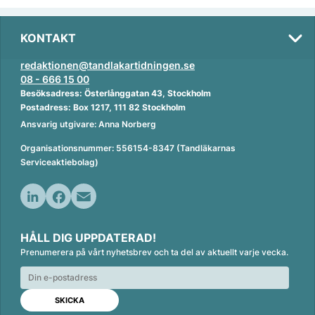
KONTAKT
redaktionen@tandlakartidningen.se
08 - 666 15 00
Besöksadress: Österlånggatan 43, Stockholm
Postadress: Box 1217, 111 82 Stockholm
Ansvarig utgivare: Anna Norberg
Organisationsnummer: 556154-8347 (Tandläkarnas
Serviceaktiebolag)
L
F
E
i
a
m
HÅLL DIG UPPDATERAD!
n
c
a
Prenumerera på vårt nyhetsbrev och ta del av aktuellt varje vecka.
k
e
i
e
b
l
d
o
I
o
n
k