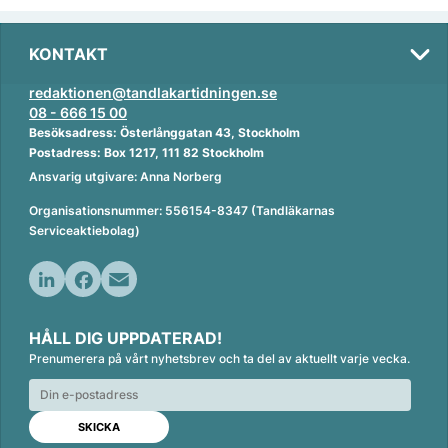
KONTAKT
redaktionen@tandlakartidningen.se
08 - 666 15 00
Besöksadress: Österlånggatan 43, Stockholm
Postadress: Box 1217, 111 82 Stockholm
Ansvarig utgivare: Anna Norberg
Organisationsnummer: 556154-8347 (Tandläkarnas
Serviceaktiebolag)
L
F
E
i
a
m
HÅLL DIG UPPDATERAD!
n
c
a
Prenumerera på vårt nyhetsbrev och ta del av aktuellt varje vecka.
k
e
i
e
b
l
d
o
I
o
n
k