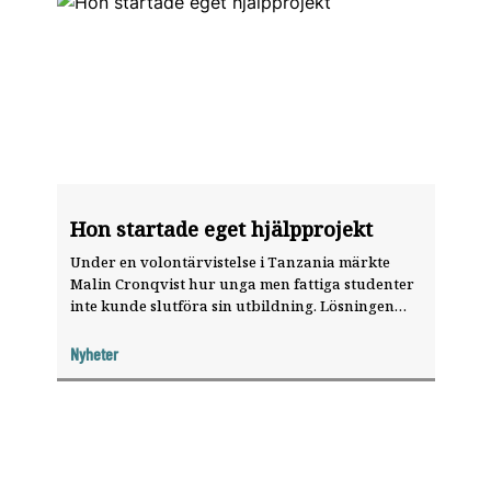
Hon startade eget hjälpprojekt
Under en volontärvistelse i Tanzania märkte
Malin Cronqvist hur unga men fattiga studenter
inte kunde slutföra sin utbildning. Lösningen
blev att skapa en organisation för studiestöd,
bland annat till tandläkare.
Nyheter