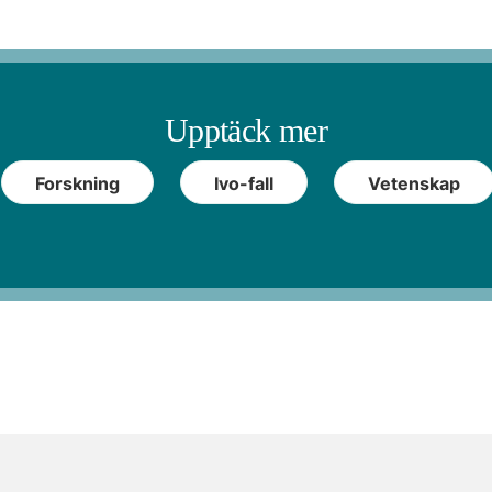
Upptäck mer
Forskning
Ivo-fall
Vetenskap