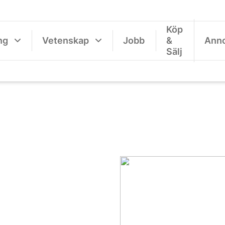
Köp
ng
Vetenskap
Jobb
&
Ann
Sälj