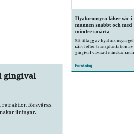
Hyaluronsyra läker sår i
munnen snabbt och med
mindre smärta
Ett tillägg av hyaluronsyragel 
såret efter transplantation av
gingival vävnad minskar smä
och snabbar på
sårläkningsprocessen, visar n
Forskning
studie.
 gingival
l retraktion försvåras
nskar ilningar.