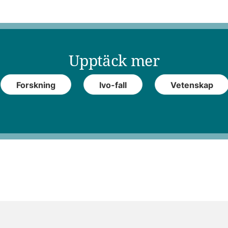
Upptäck mer
Forskning
Ivo-fall
Vetenskap