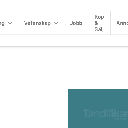
Köp
ng
Vetenskap
Jobb
&
Ann
Sälj