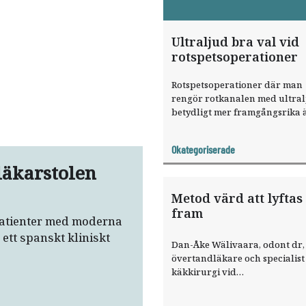
Ultraljud bra val vid
rotspetsoperationer
Rotspetsoperationer där man
rengör rotkanalen med ultral
betydligt mer framgångsrika 
operationer som görs med
traditionell teknik. Det menar
Okategoriserade
käkkirurgen Sten Isaksson so
läkarstolen
med och startade en kurs i ora
kirurgi där metoden lärs ut.
Metod värd att lyftas
fram
patienter med moderna
ett spanskt kliniskt
Dan-Åke Wälivaara, odont dr,
övertandläkare och specialist 
käkkirurgi vid
Specialisttandvården i Halms
instämmer i att ultraljudsme