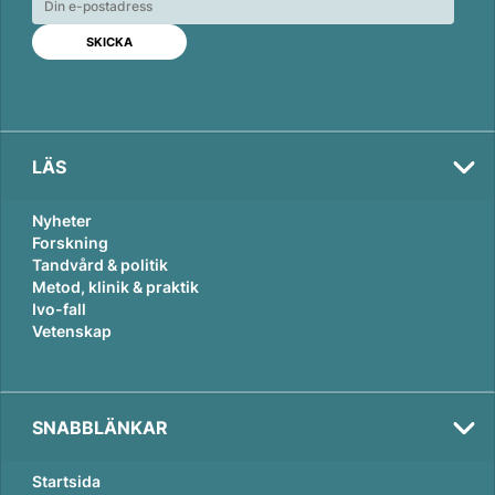
d
o
I
o
n
k
LÄS
Nyheter
Forskning
Tandvård & politik
Metod, klinik & praktik
Ivo-fall
Vetenskap
SNABBLÄNKAR
Startsida