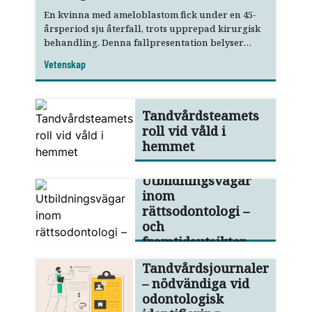
En kvinna med ameloblastom fick under en 45-
årsperiod sju återfall, trots upprepad kirurgisk
behandling. Denna fallpresentation belyser
bland annat allmäntandläkarens roll i tidig
Vetenskap
upptäckt och remittering.
Tandvårdsteamets
roll vid våld i
hemmet
Utbildningsvägar
inom
rättsodontologi –
och
framtidsutsikter
Tandvårdsjournaler
– nödvändiga vid
odontologisk