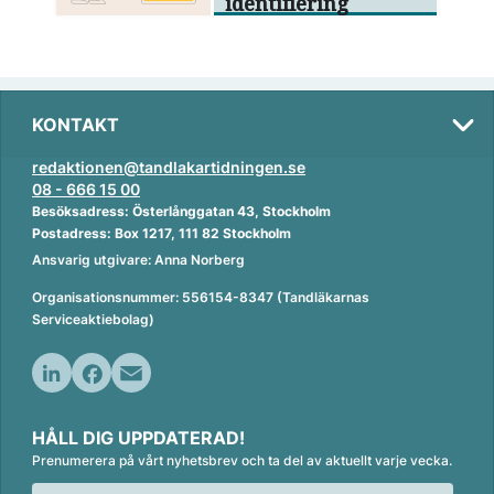
identifiering
KONTAKT
redaktionen@tandlakartidningen.se
08 - 666 15 00
Besöksadress: Österlånggatan 43, Stockholm
Postadress: Box 1217, 111 82 Stockholm
Ansvarig utgivare: Anna Norberg
Organisationsnummer: 556154-8347 (Tandläkarnas
Serviceaktiebolag)
L
F
E
i
a
m
HÅLL DIG UPPDATERAD!
n
c
a
Prenumerera på vårt nyhetsbrev och ta del av aktuellt varje vecka.
k
e
i
e
b
l