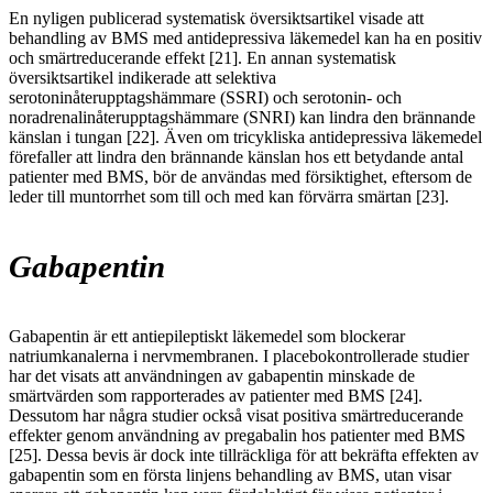
En nyligen publicerad systematisk översiktsartikel visade att
behandling av BMS med antidepressiva läkemedel kan ha en positiv
och smärtreducerande effekt [21]. En annan systematisk
översiktsartikel indikerade att selektiva
serotoninåterupptagshämmare (SSRI) och serotonin- och
noradrenalinåterupptagshämmare (SNRI) kan lindra den brännande
känslan i tungan [22]. Även om tricykliska antidepressiva läkemedel
förefaller att lindra den brännande känslan hos ett betydande antal
patienter med BMS, bör de användas med försiktighet, eftersom de
leder till muntorrhet som till och med kan förvärra smärtan [23].
Gabapentin
Gabapentin är ett antiepileptiskt läkemedel som blockerar
natriumkanalerna i nervmembranen. I placebokontrollerade studier
har det visats att användningen av gabapentin minskade de
smärtvärden som rapporterades av patienter med BMS [24].
Dessutom har några studier också visat positiva smärtreducerande
effekter genom användning av pregabalin hos patienter med BMS
[25]. Dessa bevis är dock inte tillräckliga för att bekräfta effekten av
gabapentin som en första linjens behandling av BMS, utan visar