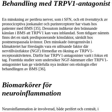
Behandling med TRPV1-antagonist
En minskning av perifera nerver, som i SFN, och ett överuttryck av
pronociceptiva jonkanaler och purinreceptorer har visats hos
patienter med BMS [35]. Dessutom indikerar den brännande
känslan i BMS att TRPV1 kan vara inblandad. Som tidigare nämnts
finns det en stark predisponerande könsfaktor, särskilt hos
postmenopausala kvinnor. Den minskade östrogennivån i
klimakteriet har föreslagits vara en utlösande faktor där
nervtillväxtfaktor (NGF) förmedlar en ökning av TRPV1-
receptoraktiviteten. Därför har TRPV1-antagonister varit i fokus ett
tag. Framtida studier som undersöker NGF-hämmare eller TRPV1-
antagonister kan ge värdefulla nya insikter om etiologin eller
behandlingen av BMS [36].
Biomarkörer för
neuroinflammation
Neuroinflammation är involverad, både perifert och centralt, i