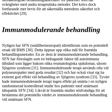
svårigheter med andra terapeutiska metoder. Det krävs dock
fortfarande mer bevis för att säkerställa metodens säkerhet och
effektivitet [29].
Immunmodulerande behandling
Nyligen har SFN (småfiberneuropati) identifierats som en potentiell
orsak till BMS [30]. Detta öppnar upp olika mål för framtida
behandlingsmetoder. En av dem är immunmodulerande behandling.
SFN har föreslagits som en bidragande faktor till autoimmuna
tillstånd som ligger bakom olika reumatologiska sjukdomar, såsom
Sjögrens syndrom [31]. Immunmodulerande terapi används ofta vid
polyneuropatier med goda resultat [32] och har också visat sig ha
extremt god effekt vid behandling av Sjögrens syndrom [33]. Tyvärr
hade immunmodulerande terapi ingen effekt på smärta i en nyligen
randomiserad kontrollerad studie hos patienter med smärtsam
idiopatisk SFN [34]. Likväl är framtida studier nödvändiga för att
bestämma det potentiella värdet av immunmodulerande behandling
vid smärtsam SFN.