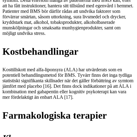
symtom. Detta eftersom många av patienterna med BMS kan, efter
att ha fått instruktioner, hantera sitt tillstånd med egenvård i hemmet.
Patienter med BMS bör därför rådas att undvika faktorer som
förvärrar smärtan, såsom uttorkning, sura livsmedel och drycker,
kryddstark mat, alkohol, tobaksprodukter, alkoholbaserade
munsköljningar och smaksatta munhygienprodukter, samt om
möjligt undvika stress.
Kostbehandlingar
Kosttillskott med alfa-liponsyra (ALA) har utvärderats som en
potentiell behandlingsmetod för BMS. Tyvärr finns det inga tydliga
statistiskt signifikanta skillnader när det gäller förbättring av symtom
jämfört med placebo [16]. Det finns dock indikationer på att ALA i
kombination med gabapentin eller kognitiv psykoterapi kan vara
mer fördelaktigt än enbart ALA [17].
Farmakologiska terapier