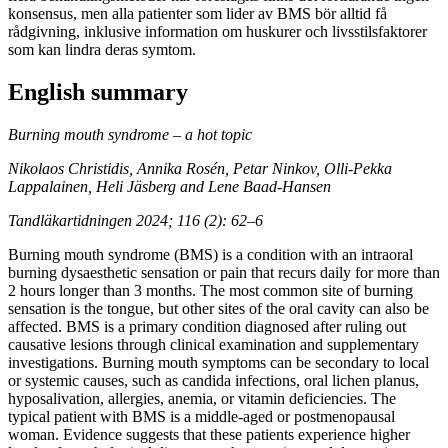
konsensus, men alla patienter som lider av BMS bör alltid få
rådgivning, inklusive information om huskurer och livsstilsfaktorer
som kan lindra deras symtom.
English summary
Burning mouth syndrome – a hot topic
Nikolaos Christidis, Annika Rosén, Petar Ninkov, Olli-Pekka
Lappalainen, Heli Jäsberg and Lene Baad-Hansen
Tandläkartidningen 2024; 116 (2): 62–6
Burning mouth syndrome (BMS) is a condition with an intraoral
burning dysaesthetic sensation or pain that recurs daily for more than
2 hours longer than 3 months. The most common site of burning
sensation is the tongue, but other sites of the oral cavity can also be
affected. BMS is a primary condition diagnosed after ruling out
causative lesions through clinical examination and supplementary
investigations. Burning mouth symptoms can be secondary to local
or systemic causes, such as candida infections, oral lichen planus,
hyposalivation, allergies, anemia, or vitamin deficiencies. The
typical patient with BMS is a middle-aged or postmenopausal
woman. Evidence suggests that these patients experience higher