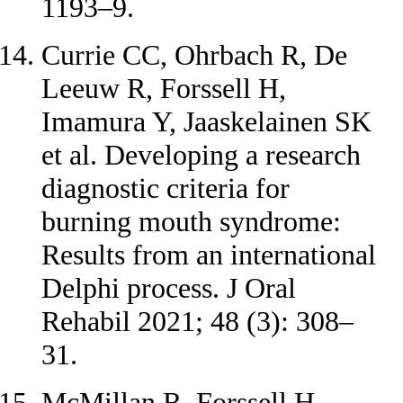
1193–9.
Currie CC, Ohrbach R, De
Leeuw R, Forssell H,
Imamura Y, Jaaskelainen SK
et al. Developing a research
diagnostic criteria for
burning mouth syndrome:
Results from an international
Delphi process. J Oral
Rehabil 2021; 48 (3): 308–
31.
McMillan R, Forssell H,