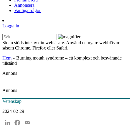
Annonsera
Vanliga frågor
Logga in
Sidan stöds inte av din webläsare. Använd en nyare webbläsare
såsom Chrome, Firefox eller Safari.
Hem
»
Burning mouth syndrome – ett komplext och besvärande
tillstånd
Annons
Annons
Vetenskap
2024-02-29
LinkedIn
Facebook
Email