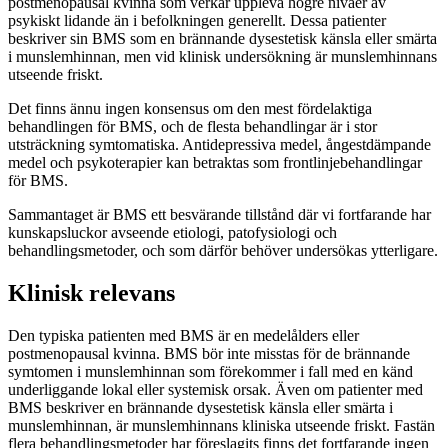
postmenopausal kvinna som verkar uppleva högre nivåer av
psykiskt lidande än i befolkningen generellt. Dessa patienter
beskriver sin BMS som en brännande dysestetisk känsla eller smärta
i munslemhinnan, men vid klinisk undersökning är munslemhinnans
utseende friskt.
Det finns ännu ingen konsensus om den mest fördelaktiga
behandlingen för BMS, och de flesta behandlingar är i stor
utsträckning symtomatiska. Antidepressiva medel, ångestdämpande
medel och psykoterapier kan betraktas som frontlinjebehandlingar
för BMS.
Sammantaget är BMS ett besvärande tillstånd där vi fortfarande har
kunskapsluckor avseende etiologi, patofysiologi och
behandlingsmetoder, och som därför behöver undersökas ytterligare.
Klinisk relevans
Den typiska patienten med BMS är en medelålders eller
postmenopausal kvinna. BMS bör inte misstas för de brännande
symtomen i munslemhinnan som förekommer i fall med en känd
underliggande lokal eller systemisk orsak. Även om patienter med
BMS beskriver en brännande dysestetisk känsla eller smärta i
munslemhinnan, är munslemhinnans kliniska utseende friskt. Fastän
flera behandlingsmetoder har föreslagits finns det fortfarande ingen