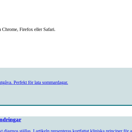
 Chrome, Firefox eller Safari.
l utgåva. Perfekt för lata sommardagar.
ändringar
agnos ställas. I artikeln presenteras kortfattat kliniska principer för at