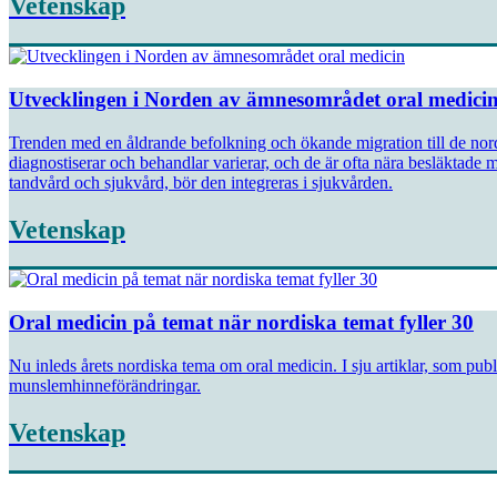
Vetenskap
Utvecklingen i Norden av ämnesområdet oral medici
Trenden med en åldrande befolkning och ökande migration till de no
diagnostiserar och behandlar varierar, och de är ofta nära besläktade
tandvård och sjukvård, bör den integreras i sjukvården.
Vetenskap
Oral medicin på temat när nordiska temat fyller 30
Nu inleds årets nordiska tema om oral medicin. I sju artiklar, som p
munslemhinneförändringar.
Vetenskap