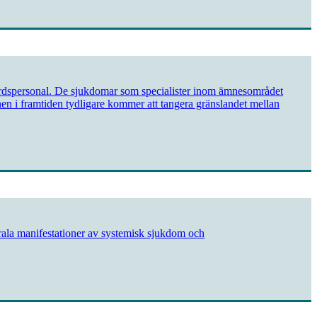
årdspersonal. De sjukdomar som specialister inom ämnesområdet
nen i framtiden tydligare kommer att tangera gränslandet mellan
rala manifestationer av systemisk sjukdom och