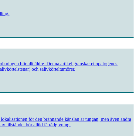
ling.
lkningen blir allt äldre. Denna artikel granskar etiopatogenes,
livkörtelstenar) och saliv­körteltumörer.
e lokalisationen för den brännande känslan är tungan, men även andra
 tillståndet bör alltid få rådgivning.