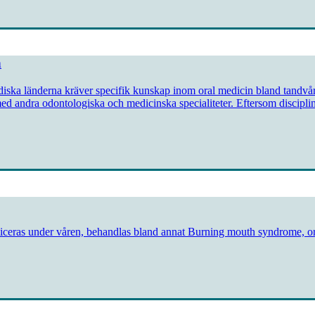
n
rdiska länderna kräver specifik kunskap inom oral medicin bland tandv
 med andra odontologiska och medicinska specialiteter. Eftersom discipli
ubliceras under våren, behandlas bland annat Burning mouth syndrome, o