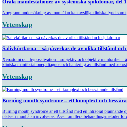
Orala manifestationer av systemiska sjukdomar, del 1
Noggrann undersökning av munhålan kan avslöja kliniska fynd som ty
Vetenskap
Salivkörtlarna – så påverkas de av olika tillstånd o
Xerostomi och hyposalivation – subjektiv och objektiv muntorrhet – är 
kliniska manifestationer, dia­gnos och hantering av tillstånd med xeros
Vetenskap
Burning mouth syndrome – ett komplext och besväran
Burning mouth syndrome är ett tillstånd med en intraoral brännande d
platser i munhålan involveras. Även om flera behandlingsmetoder föreslå