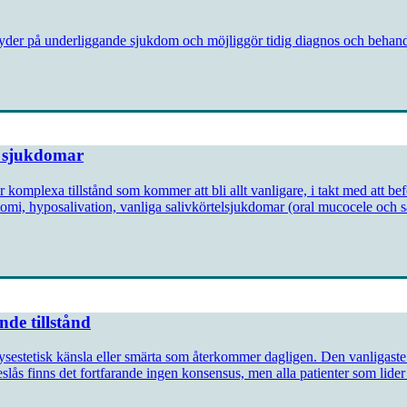
der på underliggande sjukdom och möjliggör tidig diagnos och behand
ch sjukdomar
komplexa tillstånd som kommer att bli allt vanligare, i takt med att befo
tomi, hyposalivation, vanliga salivkörtelsjukdomar (oral mucocele och sa
de tillstånd
ysestetisk känsla eller smärta som återkommer dagligen. Den vanligast
s finns det fortfarande ingen konsensus, men alla patienter som lider av