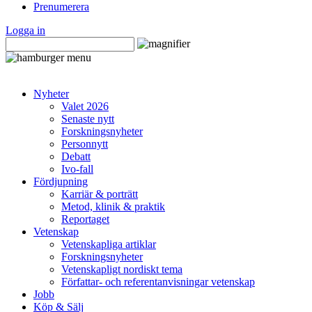
Prenumerera
Logga in
Nyheter
Valet 2026
Senaste nytt
Forskningsnyheter
Personnytt
Debatt
Ivo-fall
Fördjupning
Karriär & porträtt
Metod, klinik & praktik
Reportaget
Vetenskap
Vetenskapliga artiklar
Forskningsnyheter
Vetenskapligt nordiskt tema
Författar- och referentanvisningar vetenskap
Jobb
Köp & Sälj