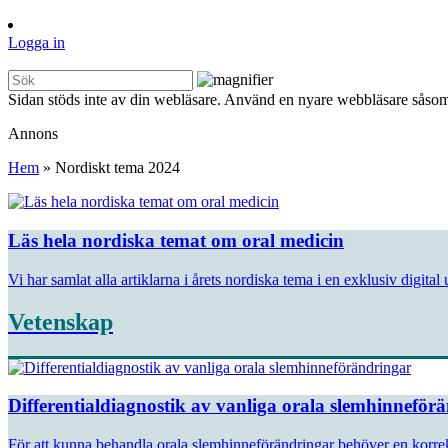
Logga in
Sidan stöds inte av din webläsare. Använd en nyare webbläsare såsom
Annons
Hem
»
Nordiskt tema 2024
Läs hela nordiska temat om oral medicin
Vi har samlat alla artiklarna i årets nordiska tema i en exklusiv digita
Vetenskap
Differentialdiagnostik av vanliga orala slemhinneför
För att kunna behandla orala slemhinneförändringar behöver en korrekt di