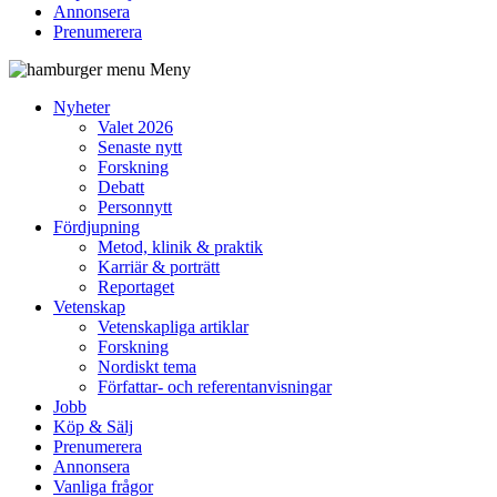
Annonsera
Prenumerera
Meny
Nyheter
Valet 2026
Senaste nytt
Forskning
Debatt
Personnytt
Fördjupning
Metod, klinik & praktik
Karriär & porträtt
Reportaget
Vetenskap
Vetenskapliga artiklar
Forskning
Nordiskt tema
Författar- och referentanvisningar
Jobb
Köp & Sälj
Prenumerera
Annonsera
Vanliga frågor