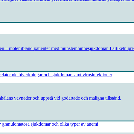
 – möter ibland patienter med munslemhinnesjukdomar. I artikeln presen
ålans vävnader och uppstå vid godartade och maligna tillstånd.