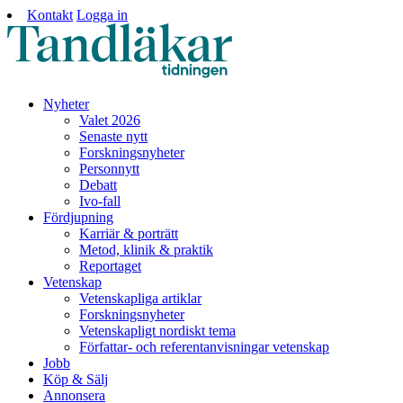
Kontakt
Logga in
Nyheter
Valet 2026
Senaste nytt
Forskningsnyheter
Personnytt
Debatt
Ivo-fall
Fördjupning
Karriär & porträtt
Metod, klinik & praktik
Reportaget
Vetenskap
Vetenskapliga artiklar
Forskningsnyheter
Vetenskapligt nordiskt tema
Författar- och referentanvisningar vetenskap
Jobb
Köp & Sälj
Annonsera