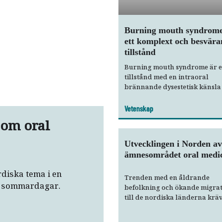
Burning mouth syndrome
ett komplext och besvär
tillstånd
Burning mouth syndrome är e
tillstånd med en intraoral
brännande dysestetisk känsla 
smärta som återkommer dagli
Den vanligaste lokalisationen
Vetenskap
den brännande känslan är tu
 om oral
men även andra platser i mu
involveras. Även om flera
Utvecklingen i Norden av
behandlingsmetoder föreslås 
ämnesområdet oral medi
det fortfarande ingen konsens
men alla patienter som lider 
rdiska tema i en
tillståndet bör alltid få rådgi
Trenden med en åldrande
ta sommardagar.
befolkning och ökande migra
till de nordiska länderna krä
specifik kunskap inom oral m
bland tandvårdspersonal. De