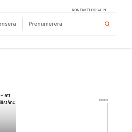
KONTAKT
LOGGA IN
onsera
Prenumerera
Annons