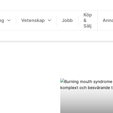
Köp
ng
Vetenskap
Jobb
&
Ann
Sälj