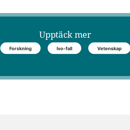
Upptäck mer
Forskning
Ivo-fall
Vetenskap