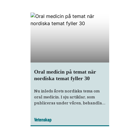
Oral medicin på temat när
nordiska temat fyller 30
Nu inleds årets nordiska tema om
oral medicin. I sju artiklar, som
publiceras under våren, behandlas
bland annat Burning mouth
syndrome, orala manifestationer av
Vetenskap
systemisk sjukdom och
munslemhinneförändringar.