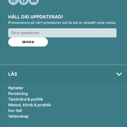
L
F
E
i
a
m
HÅLL DIG UPPDATERAD!
n
c
a
Prenumerera på vårt nyhetsbrev och ta del av aktuellt varje vecka.
k
e
i
e
b
l
d
o
I
o
n
k
LÄS
Nyheter
Forskning
Tandvård & politik
Metod, klinik & praktik
Ivo-fall
Vetenskap