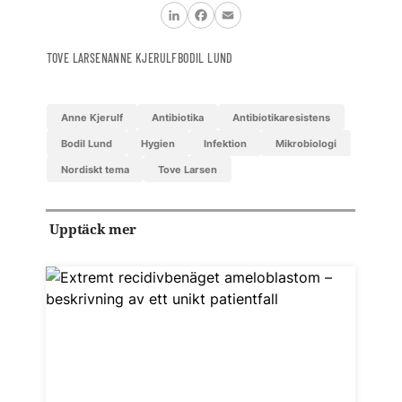
LinkedIn
Facebook
Email
TOVE LARSEN
ANNE KJERULF
BODIL LUND
Anne Kjerulf
antibiotika
antibiotikaresistens
Bodil Lund
hygien
infektion
mikrobiologi
nordiskt tema
Tove Larsen
Upptäck mer