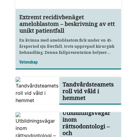
Extremt recidivbenäget
ameloblastom – beskrivning av ett
unikt patientfall
En kvinna med ameloblastom fick under en 45-
årsperiod sju återfall, trots upprepad kirurgisk
behandling. Denna fallpresentation belyser
bland annat allmäntandläkarens roll i tidig
Vetenskap
upptäckt och remittering.
Tandvårdsteamets
roll vid våld i
hemmet
Utbildningsvägar
inom
rättsodontologi –
och