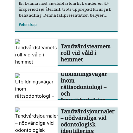
En kvinna med ameloblastom fick under en 45-
årsperiod sju återfall, trots upprepad kirurgisk
behandling. Denna fallpresentation belyser
bland annat allmäntandläkarens roll i tidig
Vetenskap
upptäckt och remittering.
Tandvårdsteamets
roll vid våld i
hemmet
Utbildningsvägar
inom
rättsodontologi –
och
framtidsutsikter
Tandvårdsjournaler
– nödvändiga vid
odontologisk
identifiering