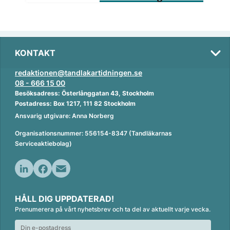
KONTAKT
redaktionen@tandlakartidningen.se
08 - 666 15 00
Besöksadress: Österlånggatan 43, Stockholm
Postadress: Box 1217, 111 82 Stockholm
Ansvarig utgivare: Anna Norberg
Organisationsnummer: 556154-8347 (Tandläkarnas
Serviceaktiebolag)
L
F
E
i
a
m
HÅLL DIG UPPDATERAD!
n
c
a
Prenumerera på vårt nyhetsbrev och ta del av aktuellt varje vecka.
k
e
i
e
b
l