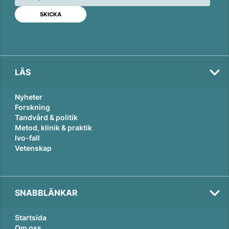
d
o
I
o
n
k
LÄS
Nyheter
Forskning
Tandvård & politik
Metod, klinik & praktik
Ivo-fall
Vetenskap
SNABBLÄNKAR
Startsida
Om oss