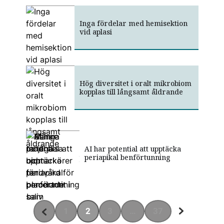
Inga fördelar med hemisektion
vid aplasi
Hög diversitet i oralt mikrobiom
kopplas till långsamt åldrande
Många möjliga biomarkörer för
Sämre tandhälsa och tandvård
AI har potential att upptäcka
parodontit i saliv
för placerade barn
periapikal benförtunning
1
2
3
…
37