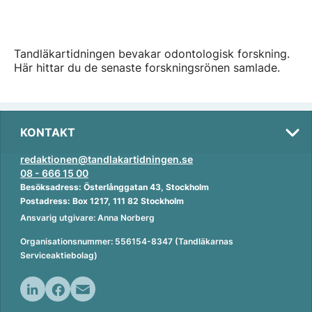
Tandläkartidningen bevakar odontologisk forskning.
Här hittar du de senaste forskningsrönen samlade.
KONTAKT
redaktionen@tandlakartidningen.se
08 - 666 15 00
Besöksadress: Österlånggatan 43, Stockholm
Postadress: Box 1217, 111 82 Stockholm
Ansvarig utgivare: Anna Norberg
Organisationsnummer: 556154-8347 (Tandläkarnas
Serviceaktiebolag)
L
F
E