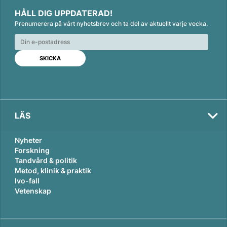
i
a
m
HÅLL DIG UPPDATERAD!
n
c
a
Prenumerera på vårt nyhetsbrev och ta del av aktuellt varje vecka.
k
e
i
e
b
l
d
o
I
o
n
k
LÄS
Nyheter
Forskning
Tandvård & politik
Metod, klinik & praktik
Ivo-fall
Vetenskap