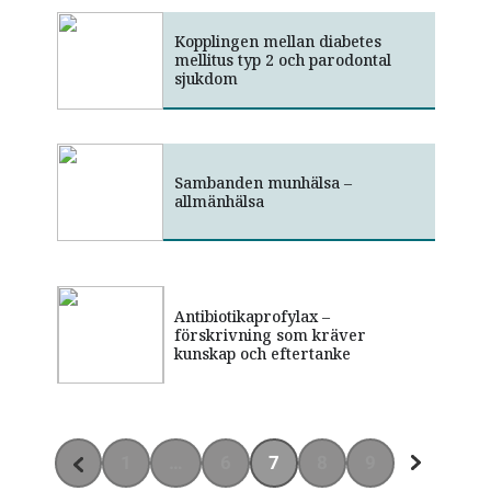
Kopplingen mellan diabetes
mellitus typ 2 och parodontal
sjukdom
Sambanden munhälsa –
allmänhälsa
Antibiotikaprofylax –
Antibiotika vid behandling av
Behandling av akuta dentala
förskrivning som kräver
parodontala och periimplantära
infektioner
kunskap och eftertanke
infektioner
1
…
6
7
8
9