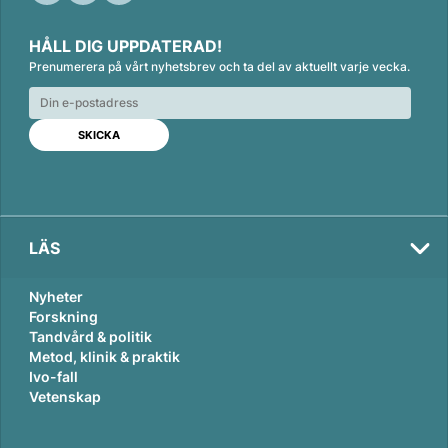
L
F
E
i
a
m
HÅLL DIG UPPDATERAD!
n
c
a
Prenumerera på vårt nyhetsbrev och ta del av aktuellt varje vecka.
k
e
i
e
b
l
d
o
I
o
n
k
LÄS
Nyheter
Forskning
Tandvård & politik
Metod, klinik & praktik
Ivo-fall
Vetenskap