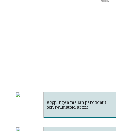
Annons
Kopplingen mellan parodontit
och reumatoid artrit