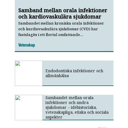
Samband mellan orala infektioner
och kardiovaskulära sjukdomar
Sambandet mellan kroniska orala infektioner
och kardiovaskulära sjukdomar (CVD) har
fastslagits i ett flertal omfattande
epidemiologiska studier. Majoriteten av
Vetenskap
evidensen avser sambandet mellan parodontit
och åderförkalkning och parodontit har erkänts
som en oberoende riskfaktor för CVD. Därmed är
parodontal behandling även gynnsamt för den
allmänna hälsan.
Endodontiska infektioner och
allmänhälsa
Sambandet mellan orala
infektioner och andra
sjukdomar – idéhistoriska,
vetenskapliga, etiska och sociala
aspekter