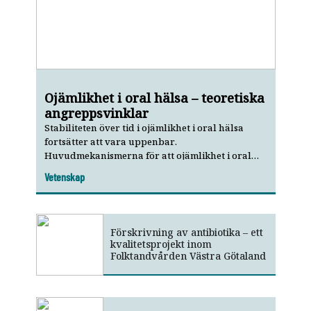
Ojämlikhet i oral hälsa – teoretiska
angreppsvinklar
Stabiliteten över tid i ojämlikhet i oral hälsa
fortsätter att vara uppenbar.
Huvudmekanismerna för att ojämlikhet i oral
hälsa ska uppkomma hänger ihop med
Vetenskap
samhällsstrukturen, psykosociala faktorer och
politiska drivkrafter.
Förskrivning av antibiotika – ett
kvalitetsprojekt inom
Folktandvården Västra Götaland