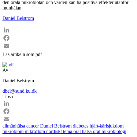
den orala mikrobiotan och värden kan ha positiva effekter utanför
munhålan.
Daniel Belstrom
LinkedIn
Facebook
Email
Läs artikeln som pdf
Av
Daniel Belstrøm
dbel@sund.ku.dk
Tipsa
LinkedIn
Facebook
allmänhälsa
cancer
Daniel Belstrøm
diabetes
hjärt-kärlsjukdom
Email
mikrobiom
mikroflora
nordiskt tema
oral hälsa
oral mikrobiologi