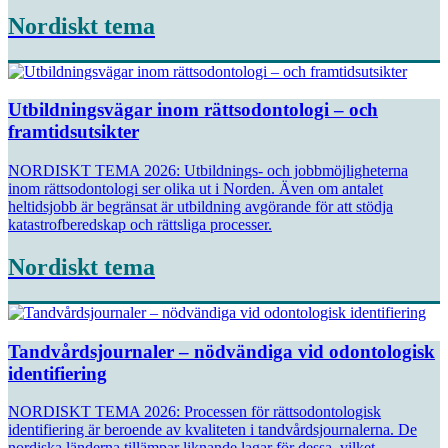
Nordiskt tema
Utbildningsvägar inom rättsodontologi – och
framtidsutsikter
NORDISKT TEMA 2026: Utbildnings- och jobbmöjligheterna
inom rättsodontologi ser olika ut i Norden. Även om antalet
heltidsjobb är begränsat är utbildning avgörande för att stödja
katastrofberedskap och rättsliga processer.
Nordiskt tema
Tandvårdsjournaler – nödvändiga vid odontologisk
identifiering
NORDISKT TEMA 2026: Processen för rättsodontologisk
identifiering är beroende av kvaliteten i tandvårdsjournalerna. De
nordiska länderna tillämpar liknande lagar för dessa, vilket