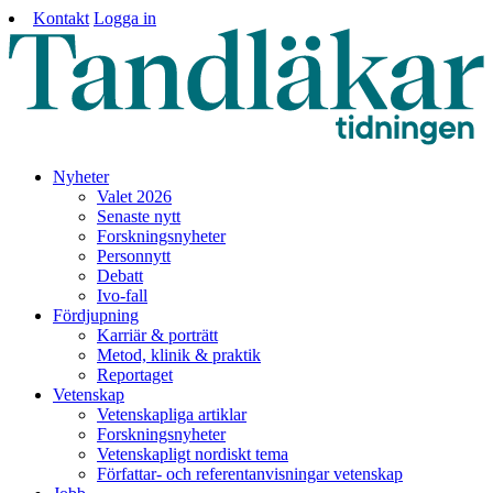
Kontakt
Logga in
Nyheter
Valet 2026
Senaste nytt
Forskningsnyheter
Personnytt
Debatt
Ivo-fall
Fördjupning
Karriär & porträtt
Metod, klinik & praktik
Reportaget
Vetenskap
Vetenskapliga artiklar
Forskningsnyheter
Vetenskapligt nordiskt tema
Författar- och referentanvisningar vetenskap