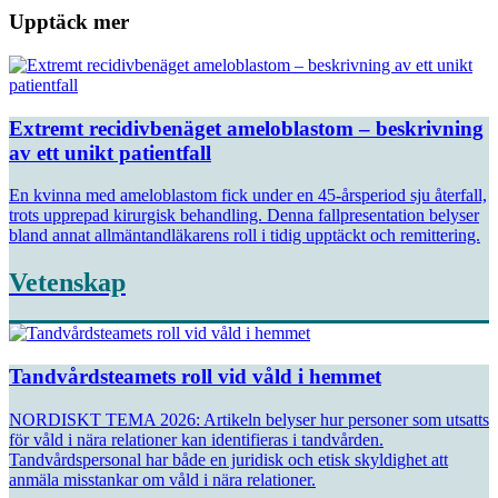
Upptäck mer
Extremt recidivbenäget ameloblastom – beskrivning
av ett unikt patientfall
En kvinna med ameloblastom fick under en 45-årsperiod sju återfall,
trots upprepad kirurgisk behandling. Denna fallpresentation belyser
bland annat allmäntandläkarens roll i tidig upptäckt och remittering.
Vetenskap
Tandvårdsteamets roll vid våld i hemmet
NORDISKT TEMA 2026: Artikeln belyser hur personer som utsatts
för våld i nära relationer kan identifieras i tandvården.
Tandvårdspersonal har både en juridisk och etisk skyldighet att
anmäla misstankar om våld i nära relationer.