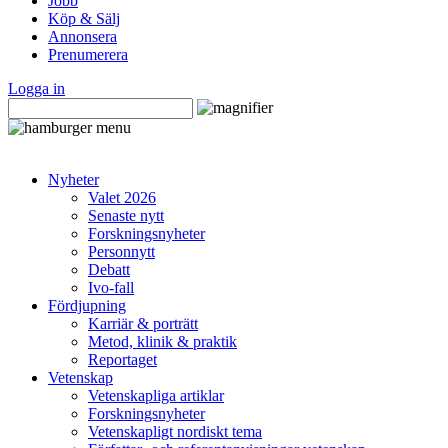
Jobb
Köp & Sälj
Annonsera
Prenumerera
Logga in
Nyheter
Valet 2026
Senaste nytt
Forskningsnyheter
Personnytt
Debatt
Ivo-fall
Fördjupning
Karriär & porträtt
Metod, klinik & praktik
Reportaget
Vetenskap
Vetenskapliga artiklar
Forskningsnyheter
Vetenskapligt nordiskt tema