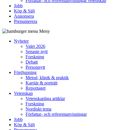
Författar- och referentanvisningar vetenskap
Jobb
Köp & Sälj
Annonsera
Prenumerera
Meny
Nyheter
Valet 2026
Senaste nytt
Forskning
Debatt
Personnytt
Fördjupning
Metod, klinik & praktik
Karriär & porträtt
Reportaget
Vetenskap
Vetenskapliga artiklar
Forskning
Nordiskt tema
Författar- och referentanvisningar
Jobb
Köp & Sälj
Prenumerera