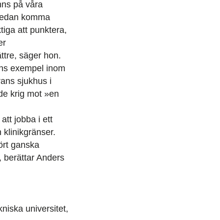
nns på våra
t sedan komma
tiga att punktera,
er
ttre, säger hon.
nns exempel inom
rans sjukhus i
de krig mot »en
att jobba i ett
 klinikgränser.
ört ganska
, berättar Anders
iska universitet,