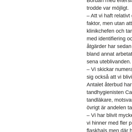
Bördan med eftersl
trodde var möjligt.
– Att vi haft relati
faktor, men utan at
klinikchefen och ta
med identifiering o
åtgärder har sedan 
bland annat arbeta
sena uteblivanden.
– Vi skickar numera
sig också att vi bl
Antalet återbud ha
tandhygienisten Ca
tandläkare, motsva
övrigt är andelen t
– Vi har blivit myck
vi hinner med fler p
flaskhals men där h