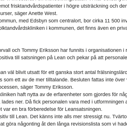
emot frisktandvårdspatienter i högre utsträckning och de
surser, säger Anette West.
ommun, med Edsbyn som centralort, bor cirka 11 500 in
lktandvårdskliniken i kommunen, det finns även en priva
vall och Tommy Eriksson har funnits i organisationen i r
sitiva till satsningen på Lean och pekar på att personale
 väl blivit utsatt för ett ganska stort antal frälsningslä
 som ett av de mer tilltalande. Besluten fattas inte öve
processen, säger Tommy Eriksson.
t kliniken haft nytta av de erfarenheter som gjordes för n
ta lades ner. Då fick personalen vara med i utformningen 
et var en bra förberedelse för Leansatsningen.
tiv till Lean. Det känns inte alls mer stressigt nu. Tvärt
nnat göra någonting åt den långa revisionslista som vi had