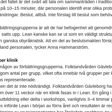
det fallet är det svårt att tala om sammanträden i traditi
på 10–15 minuter, där personalen identifi erar olika pr
ändringar. Beslut, alltså. Inte förslag till beslut som be
ättringsgrupperna är att de har befogenhet att genomdr
satts upp. Lean kanske kan se ut som en väldigt strukt
en ganska obyråkratisk. Att en del av beslutsmakten försk
 bland personalen, tycker Anna Hammarström.
per klinik
i någon av förbättringsgrupperna. Folktandvården Gävleb
gom antal per grupp, vilket ofta innebär två grupper per k
ns representerade.
en det är inte nödvändigt. Folktandvården Gävleborg har
m över 11 veckor när en klinik fasas in i Lean. En gång
tbildning eller delta i workshops, vanligtvis 3–4 timmar per
införde Lean i början av förra året och resultaten är r