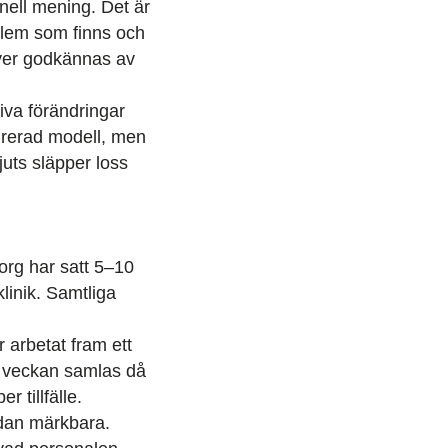
onell mening. Det är
oblem som finns och
höver godkännas av
iva förändringar
urerad modell, men
juts släpper loss
org har satt 5–10
linik. Samtliga
 arbetat fram ett
 i veckan samlas då
 tillfälle.
edan märkbara.