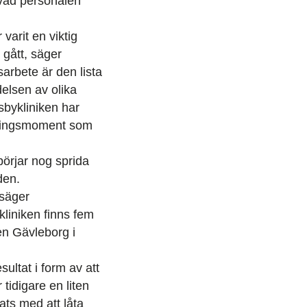
 vad personalen
varit en viktig
 gått, säger
sarbete är den lista
elsen av olika
sbykliniken har
örningsmoment som
börjar nog sprida
den.
 säger
liniken finns fem
en Gävleborg i
sultat i form av att
 tidigare en liten
ats med att låta