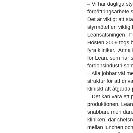
– Vi har dagliga st
förbättringsarbete 
Det är viktigt att s
styrmötet en vikti
Leansatsningen i F
Hösten 2009 togs be
fyra kliniker. Ann
för Lean, som har s
fordonsindustri so
– Alla jobbar väl m
struktur för att dri
kliniskt att åtgärda
– Det kan vara ett 
produktionen. Lean 
snabbare men därem
kliniken, där chefs
mellan lunchen och