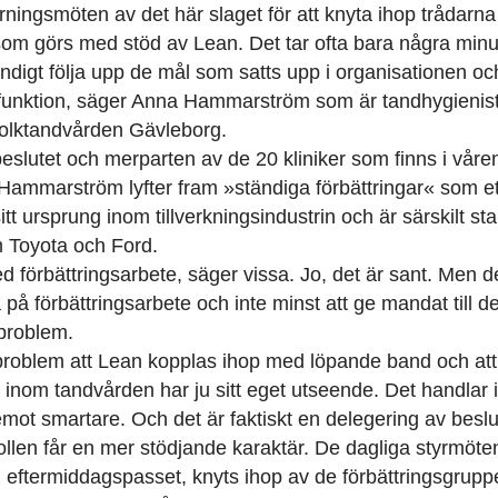
yrningsmöten av det här slaget för att knyta ihop trådarna
som görs med stöd av Lean. Det tar ofta bara några minut
tändigt följa upp de mål som satts upp i organisationen och
g funktion, säger Anna Hammarström som är tandhygieni
olktandvården Gävleborg.
slutet och merparten av de 20 kliniker som finns i våren.
a Hammarström lyfter fram »ständiga förbättringar« som e
itt ursprung inom tillverkningsindustrin och är särskilt s
m Toyota och Ford.
ed förbättringsarbete, säger vissa. Jo, det är sant. Men de
va på förbättringsarbete och inte minst att ge mandat till
 problem.
problem att Lean kopplas ihop med löpande band och att 
inom tandvården har ju sitt eget utseende. Det handlar 
ot smartare. Och det är faktiskt en delegering av beslu
rollen får en mer stödjande karaktär. De dagliga styrmöte
 eftermiddagspasset, knyts ihop av de förbättringsgrup