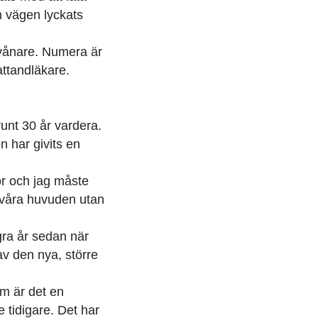
n vägen lyckats
vånare. Numera är
ttandläkare.
unt 30 år vardera.
n har givits en
ror och jag måste
r våra huvuden utan
ågra år sedan när
av den nya, större
om är det en
e tidigare. Det har