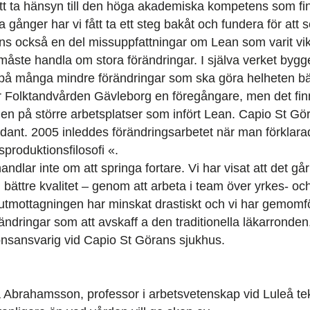
tt ta hänsyn till den höga akademiska kompetens som fi
a gånger har vi fått ta ett steg bakåt och fundera för at
nns också en del missuppfattningar om Lean som varit vik
måste handla om stora förändringar. I själva verket bygg
 på många mindre förändringar som ska göra helheten bä
 Folktandvården Gävleborg en föregångare, men det fi
en på större arbetsplatser som infört Lean. Capio St Gö
ådant. 2005 inleddes förändringsarbetet när man förklara
oduktionsfilosofi «.
andlar inte om att springa fortare. Vi har visat att det går 
ättre kvalitet – genom att arbeta i team över yrkes- och
utmottagningen har minskat drastiskt och vi har gemomf
dringar som att avskaff a den traditionella läkarronden
onsansvarig vid Capio St Görans sjukhus.
Abrahamsson, professor i arbetsvetenskap vid Luleå tekn