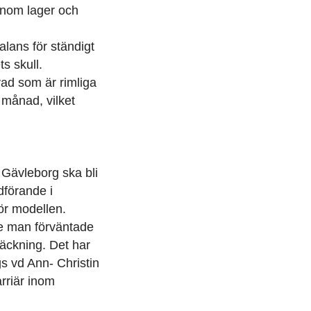
genom lager och
alans för ständigt
s skull.
vad som är rimliga
 månad, vilket
 Gävleborg ska bli
dförande i
för modellen.
nte man förväntade
räckning. Det har
gs vd Ann- Christin
rriär inom