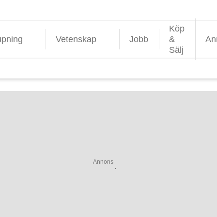
Köp
upning
Vetenskap
Jobb
&
An
Sälj
Annons