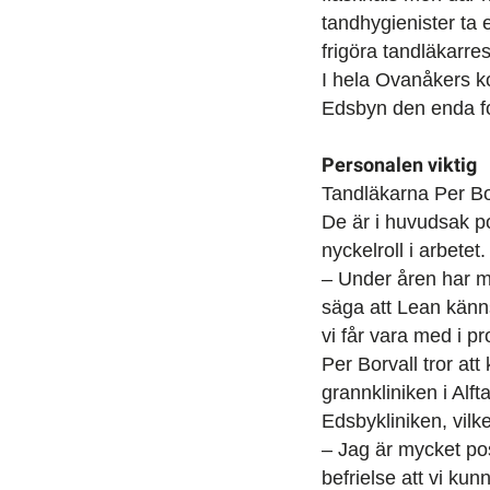
tandhygienister ta 
frigöra tandläkarre
I hela Ovanåkers k
Edsbyn den enda fo
Personalen viktig
Tandläkarna Per Bor
De är i huvudsak po
nyckelroll i arbetet.
– Under åren har man
säga att Lean känns
vi får vara med i 
Per Borvall tror at
grannkliniken i Alf
Edsbykliniken, vilk
– Jag är mycket posi
befrielse att vi ku