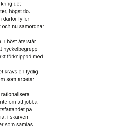
 kring det
er, högst tio.
 därför fyller
st och nu samordnar
 I höst återstår
tt nyckelbegrepp
tarkt förknippad med
t krävs en tydlig
 dem som arbetar
rationalisera
inte om att jobba
tsfattandet på
na, i skarven
per som samlas