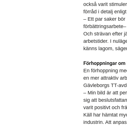
också varit stimule
förråd i detalj enl
– Ett par saker bör
förbättringsarbete–
Och strävan efter j
arbetstider. I nulä
känns lagom, säger
Förhoppningar om 
En förhoppning med 
en mer attraktiv ar
Gävleborgs TT-avdeln
– Min bild är att p
sig att beslutsfatt
varit positivt och 
Käll har hämtat myc
industrin. Att anpa