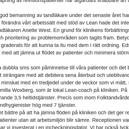
äpning av revisionspatienter har åtgärdats snabbare än
vt god bemanning av tandläkare under det senaste året har 
t förändra vårt arbetssätt med stöd av Lean hade det inte
ndläkaren Anette West. En grund för klinikens förbättring
ch prioritering av problemområden som tagits fram. Betyd
graderats för att kunna ta itu med dem i rätt ordning. Ed
t med att jämna ut flödet av patienter och minimera st
 dubbla sms som påminnelse till våra patienter och det 
ivit strängare med att debitera sena återbud och uteblivan
r minskat med en tredjedel under de veckor som vi mätt,
milla Woxberg, som är lokal Lean-coach på kliniken. På k
rande 3,5 heltidstjänster. Precis som inom Folktandvård
andhygienister hög med 7 tjänster.
et bättre på att ha jämna flöden på kliniken och det ger re
atienter utan att arbetsmiljön blir sämre. Receptionen var
ar vi investerat i en incheckningsdator. Vi har också lyck