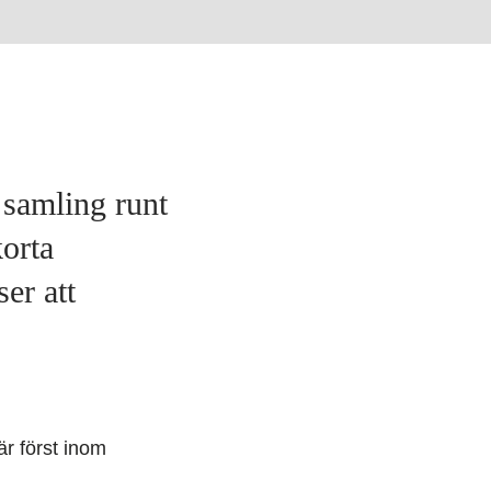
 samling runt
orta
er att
r först inom