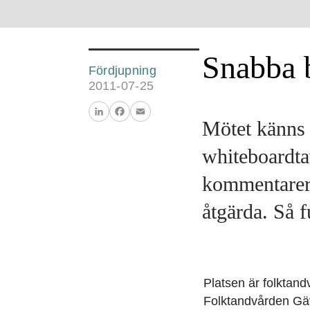
Snabba b
Fördjupning
2011-07-25
Mötet känns 
LinkedIn
Facebook
Email
whiteboardta
kommentarer 
åtgärda. Så 
Platsen är folktan
Folktandvården Gäv