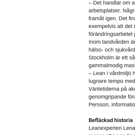
– Det handlar om a
arbetsplatser. Någr
framåt igen. Det fi
exempelvis att det 
förändringsarbetet
Inom tandvården är
hälso- och sjukvård
Stockholm är ett s
gammalmodig masspr
– Lean i vårdmiljö h
lugnare tempo med b
Väntetiderna på ak
genomgripande förän
Persson, informati
Befläckad historia
Leanexperten Lena 