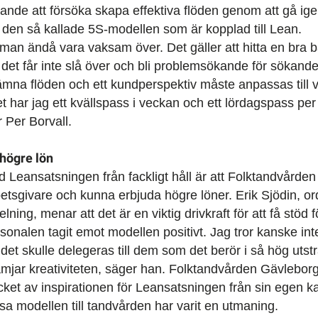
rande att försöka skapa effektiva flöden genom att gå i
igt den så kallade 5S-modellen som är kopplad till Lean.
 man ändå vara vaksam över. Det gäller att hitta en bra b
 det får inte slå över och bli problemsökande för sökandet
ämna flöden och ett kundperspektiv måste anpassas till 
get har jag ett kvällspass i veckan och ett lördagspass per
 Per Borvall.
högre lön
Leansatsningen från fackligt håll är att Folktandvården
betsgivare och kunna erbjuda högre löner. Erik Sjödin, or
ing, menar att det är en viktig drivkraft för att få stöd 
ersonalen tagit emot modellen positivt. Jag tror kanske i
andet skulle delegeras till dem som det berör i så hög utst
främjar kreativiteten, säger han. Folktandvården Gävlebor
ket av inspirationen för Leansatsningen från sin egen ka
ssa modellen till tandvården har varit en utmaning.