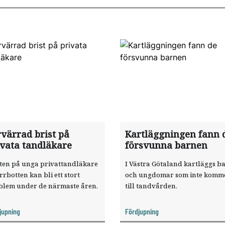
rvärrad brist på
Kartläggningen fann 
ivata tandläkare
försvunna barnen
sten på unga privattandläkare
I Västra Götaland kartläggs b
rrbotten kan bli ett stort
och ungdomar som inte komm
blem under de närmaste åren.
till tandvården.
jupning
Fördjupning