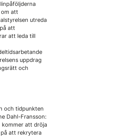
linpåföljderna
n om att
alstyrelsen utreda
på att
r att leda till
deltidsarbetande
tyrelsens uppdrag
ngsrätt och
en och tidpunkten
lene Dahl-Fransson:
et kommer att dröja
 på att rekrytera