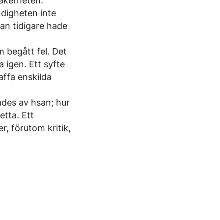
säkerheten.
ndigheten inte
san tidigare hade
m begått fel. Det
a igen. Ett syfte
affa enskilda
ades av hsan; hur
etta. Ett
, förutom kritik,