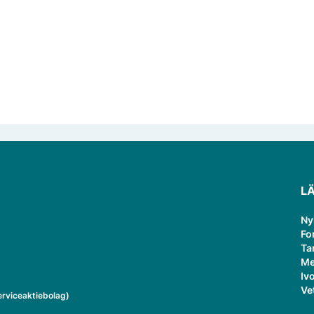
L
Ny
Fo
Ta
Me
Ivo
Ve
rviceaktiebolag)