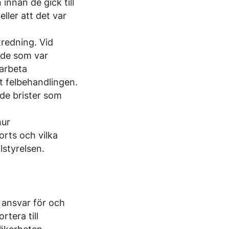
nnan de gick till
ler att det var
tredning. Vid
 de som var
 arbeta
t felbehandlingen.
 de brister som
hur
orts och vilka
lstyrelsen.
 ansvar för och
rtera till