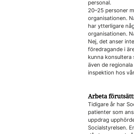
personal.
20–25 personer m
organisationen. Nå
har ytterligare någ
organisationen. Nå
Nej, det anser in
föredragande i är
kunna konsultera 
även de regionala 
inspektion hos vå
Arbeta förutsätt
Tidigare år har S
patienter som ans
uppdrag upphörde 
Socialstyrelsen. E