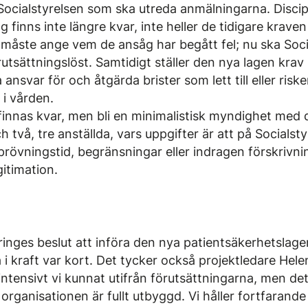
t Socialstyrelsen som ska utreda anmälningarna. Discip
g finns inte längre kvar, inte heller de tidigare krave
a måste ange vem de ansåg har begått fel; nu ska Soci
tsättningslöst. Samtidigt ställer den nya lagen krav 
ansvar för och åtgärda brister som lett till eller riskera
r i vården.
innas kvar, men bli en minimalistisk myndighet med 
h två, tre anställda, vars uppgifter är att på Socials
prövningstid, begränsningar eller indragen förskrivni
gitimation.
ringes beslut att införa den nya patientsäkerhetslag
a i kraft var kort. Det tycker också projektledare He
 intensivt vi kunnat utifrån förutsättningarna, men d
n organisationen är fullt utbyggd. Vi håller fortfarande