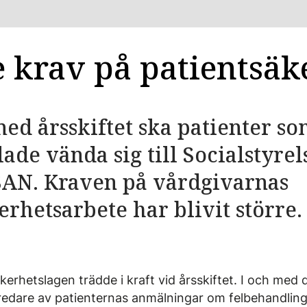
e krav på patientsäk
ed årsskiftet ska patienter so
ade vända sig till Socialstyre
HSAN. Kraven på vårdgivarnas
erhetsarbete har blivit större.
erhetslagen trädde i kraft vid årsskiftet. I och med
tredare av patienternas anmälningar om felbehandlin