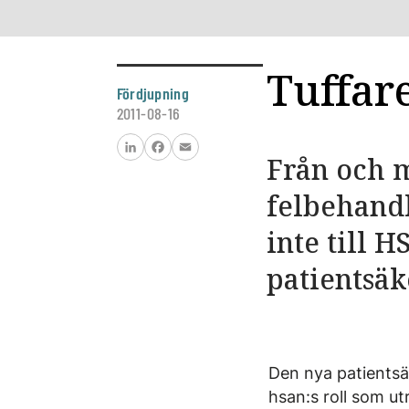
Tuffar
Fördjupning
2011-08-16
Från och m
LinkedIn
Facebook
Email
felbehandl
inte till 
patientsäk
Den nya patientsäk
hsan:s roll som u