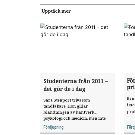
Upptäck mer
Fö
Studenterna från 2011 –
pr
det gör de i dag
Bri
Sara Stenport trivs som
i No
tandläkare. Hon gillar
pro
blandningen av hantverk,
psykologi och medicin, men inte
stressen. TLT har kartlagt
Fördjupning
Förd
studenterna från 06b i Göteborg.