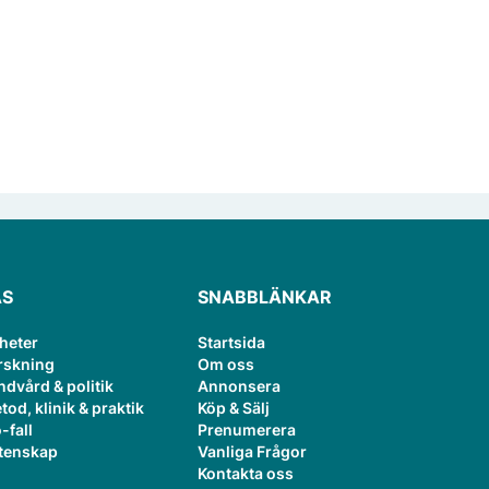
ÄS
SNABBLÄNKAR
heter
Startsida
rskning
Om oss
ndvård & politik
Annonsera
tod, klinik & praktik
Köp & Sälj
-fall
Prenumerera
tenskap
Vanliga Frågor
Kontakta oss