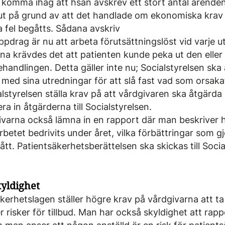
komma ihåg att hsan avskrev ett stort antal ärenden i
t på grund av att det handlade om ekonomiska krav el
 fel begåtts. Sådana avskriv
ppdrag är nu att arbeta förutsättningslöst vid varje u
a krävdes det att patienten kunde peka ut den eller
ehandlingen. Detta gäller inte nu; Socialstyrelsen ska
 med sina utredningar för att slå fast vad som orsaka
lstyrelsen ställa krav på att vårdgivaren ska åtgärda
ra in åtgärderna till Socialstyrelsen.
givarna också lämna in en rapport där man beskriver 
betet bedrivits under året, vilka förbättringar som gj
tt. Patientsäkerhetsberättelsen ska skickas till Socia
yldighet
kerhetslagen ställer högre krav på vårdgivarna att ta
er risker för tillbud. Man har också skyldighet att rappo