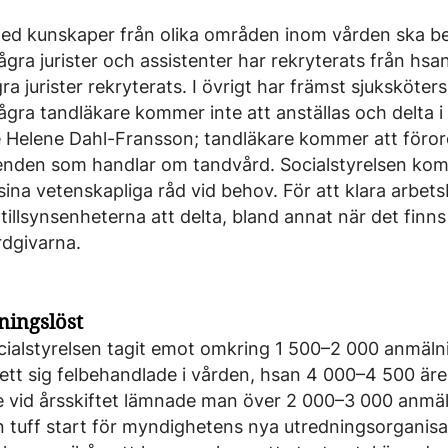
ed kunskaper från olika områden inom vården ska 
gra jurister och assistenter har rekryterats från hsan
ra jurister rekryterats. I övrigt har främst sjuksköters
gra tandläkare kommer inte att anställas och delta i 
te Helene Dahl-Fransson; tandläkare kommer att föro
enden som handlar om tandvård. Socialstyrelsen ko
sina vetenskapliga råd vid behov. För att klara arb
tillsynsenheterna att delta, bland annat när det finn
rdgivarna.
ningslöst
ocialstyrelsen tagit emot omkring 1 500–2 000 anmälni
ett sig felbehandlade i vården, hsan 4 000–4 500 är
vid årsskiftet lämnade man över 2 000–3 000 anmälni
n tuff start för myndighetens nya utredningsorganisa