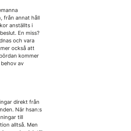
bemanna
, från annat håll
kor anställts i
beslut. En miss?
rdnas och vara
mmer också att
etsbördan kommer
s behov av
ngar direkt från
enden. När hsan:s
ngar till
tion alltså. Men