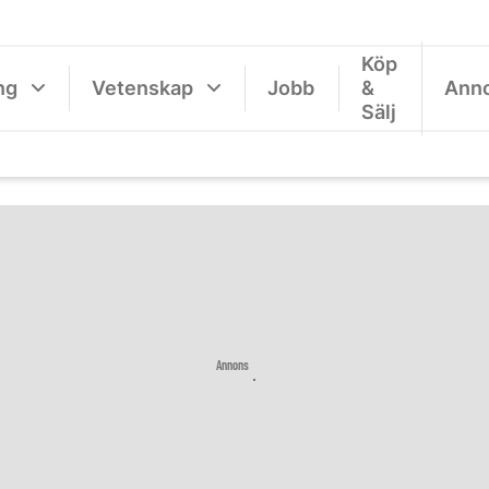
Köp
ng
Vetenskap
Jobb
&
Ann
Sälj
Annons