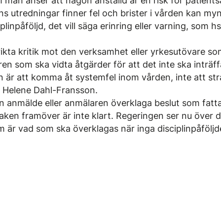
 man anser att någon anställd är en risk för patient
s utredningar finner fel och brister i vården kan my
plinpåföljd, det vill säga erinring eller varning, som h
ikta kritik mot den verksamhet eller yrkesutövare so
en som ska vidta åtgärder för att det inte ska inträff
 är att komma åt systemfel inom vården, inte att str
ar Helene Dahl-Fransson.
n anmälde eller anmälaren överklaga beslut som fatt
aken framöver är inte klart. Regeringen ser nu över d
är vad som ska överklagas när inga disciplinpåföljder