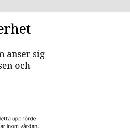
erhet
m anser sig
lsen och
 detta upphörde
gar inom vården.