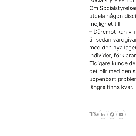
Socialstyrelsen om
Om Socialstyrelsen
utdela någon disci
möjlighet till.
– Däremot kan vi r
är sedan vårdgivar
med den nya lagen
individer, förklar
Tidigare kunde de
det blir med den s
uppenbart problem 
längre finns kvar.
TIPSA
LinkedIn
Facebook
Email