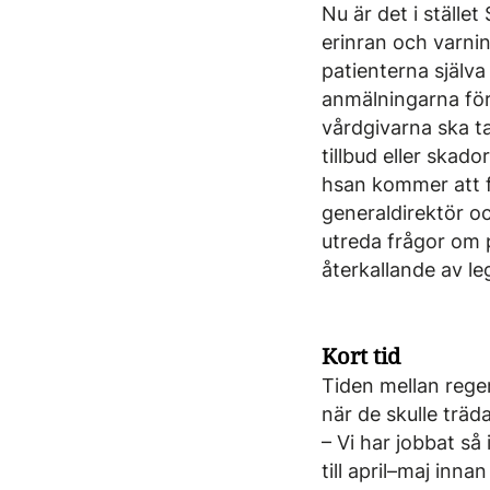
Nu är det i ställe
erinran och varnin
patienterna själv
anmälningarna föru
vårdgivarna ska ta 
tillbud eller skado
hsan kommer att f
generaldirektör oc
utreda frågor om 
återkallande av le
Kort tid
Tiden mellan rege
när de skulle träd
– Vi har jobbat så
till april–maj inna