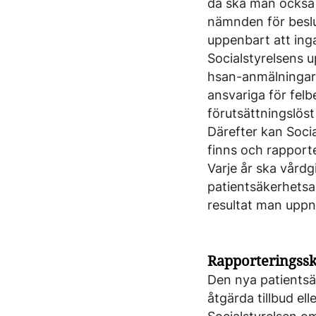
då ska man också 
nämnden för beslu
uppenbart att inga
Socialstyrelsens u
hsan-anmälningarn
ansvariga för felb
förutsättningslöst
Därefter kan Socia
finns och rapporte
Varje år ska vård
patientsäkerhetsar
resultat man uppnå
Rapporteringssk
Den nya patientsä
åtgärda tillbud ell