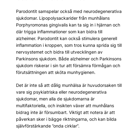
Parodontit samspelar också med neurodegenerativa
sjukdomar. Lipopolysackarider från munhålans
Porphyromonas gingivalis kan ta sig in i hjärnan och
där trigga inflammationer som kan bidra till
alzheimer. Parodontit kan också stimulera generell
inflammation i kroppen, som tros kunna sprida sig till
nervsystemet och bidra till utvecklingen av
Parkinsons sjukdom. Både alzheimer och Parkinsons
sjukdom riskerar i sin tur att försämra förmågan och
förutsättningen att sköta munhygienen.
Det är inte så att dålig munhälsa är huvudorsaken till
vare sig psykiatriska eller neurodegenerativa
sjukdomar, men alla de sjukdomarna är
multifaktoriella, och insikten växer att munhålans
bidrag inte är försumbart. Viktigt att notera är att
påverkan sker i bägge riktningarna, och kan bilda
självförstärkande ”onda cirklar”.