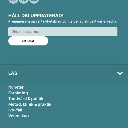
L
F
E
i
a
m
HÅLL DIG UPPDATERAD!
n
c
a
Prenumerera på vårt nyhetsbrev och ta del av aktuellt varje vecka.
k
e
i
e
b
l
d
o
I
o
n
k
LÄS
Nyheter
Forskning
Tandvård & politik
Metod, klinik & praktik
Ivo-fall
Vetenskap