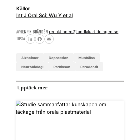
Källor
Int J Oral Sci; Wu Y et al
AV
HENRIK BRÄNDÉN
redaktionen@tandlakartidningen.se
TIPSA
LinkedIn
Facebook
Email
alzheimer
depression
munhälsa
neurobiologi
Parkinson
parodontit
Upptäck mer