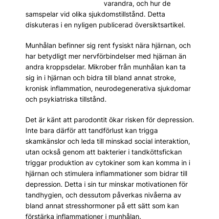
varandra, och hur de
samspelar vid olika sjukdomstillstånd. Detta
diskuteras i en nyligen publicerad översiktsartikel.
Munhålan befinner sig rent fysiskt nära hjärnan, och
har betydligt mer nervförbindelser med hjärnan än
andra kroppsdelar. Mikrober från munhålan kan ta
sig in i hjärnan och bidra till bland annat stroke,
kronisk inflammation, neurodegenerativa sjukdomar
och psykiatriska tillstånd.
Det är känt att parodontit ökar risken för depression.
Inte bara därför att tandförlust kan trigga
skamkänslor och leda till minskad social interaktion,
utan också genom att bakterier i tandköttsfickan
triggar produktion av cytokiner som kan komma in i
hjärnan och stimulera inflammationer som bidrar till
depression. Detta i sin tur minskar motivationen för
tandhygien, och dessutom påverkas nivåerna av
bland annat stresshormoner på ett sätt som kan
förstärka inflammationer i munhålan.