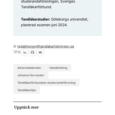
studerandeföreningen, Sveriges
Tandläkarförbund.
Göteborgs universitet,
Tandläkarstudier:
planerad examen juni 2024.
AV
redaktionen@tandlakartidningen.se
TIPSA
LinkedIn
Facebook
Email
Adventskalender
handledning
Johanna Serrander
Tandläkarförbundets studerandeförening
tandläkartips
Upptäck mer