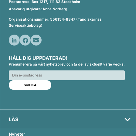
Postadress: Box 1217, 111 82 Stockholm
Ansvarig utgivare: Anna Norberg
Organisationsnummer: 556154-8347 (Tandläkarnas
Serviceaktiebolag)
L
F
E
i
a
m
HÅLL DIG UPPDATERAD!
n
c
a
Prenumerera på vårt nyhetsbrev och ta del av aktuellt varje vecka.
k
e
i
e
b
l
d
o
I
o
n
k
LÄS
Nyheter