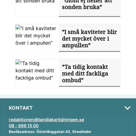
”Glöm ej heller att
sonden bruka”
”I små kaviteter blir
det mycket över i
ampullen”
”Ta tidig kontakt
med ditt fackliga
ombud”
KONTAKT
redaktionen@tandlakartidningen.se
08 - 666 15 00
Besöksadress: Österlånggatan 43, Stockholm