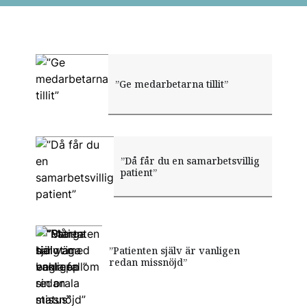
”Ge medarbetarna tillit”
”Då får du en samarbetsvillig
patient”
”Många har vaga begrepp om
”Patienten själv är vanligen
”Starta tidigt med enkla fall”
sin orala status”
redan missnöjd”