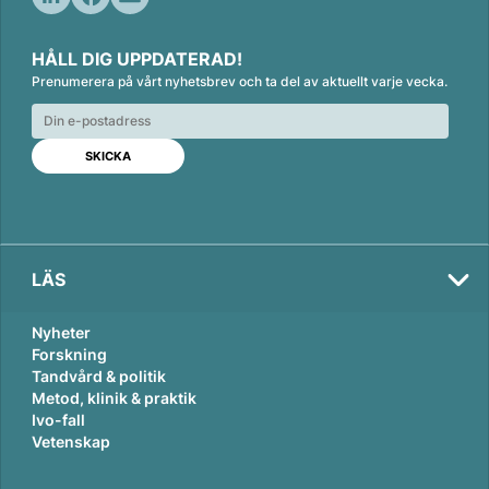
L
F
E
i
a
m
HÅLL DIG UPPDATERAD!
n
c
a
Prenumerera på vårt nyhetsbrev och ta del av aktuellt varje vecka.
k
e
i
e
b
l
d
o
I
o
n
k
LÄS
Nyheter
Forskning
Tandvård & politik
Metod, klinik & praktik
Ivo-fall
Vetenskap