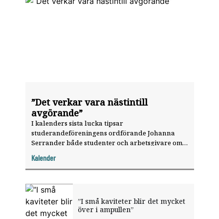
”Det verkar vara nästintill
avgörande”
I kalenders sista lucka tipsar
studerandeföreningens ordförande Johanna
Serrander både studenter och arbetsgivare om
knep för att lyckas med såväl studier som
Kalender
rekrytering. God jul!
”I små kaviteter blir det mycket
över i ampullen”