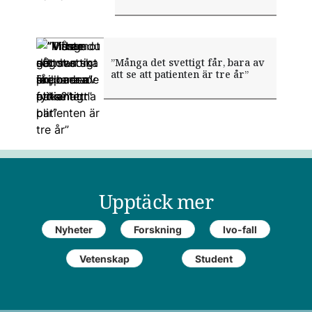
”Vi har sett hur imponerade
”Visste du att man ska
”Titta mot något som är
”Många det svettigt får, bara av
”Mixen gör skillnaden”
patienterna blir”
preparera olika?”
fyrkantigt”
att se att patienten är tre år”
Upptäck mer
Nyheter
Forskning
Ivo-fall
Vetenskap
Student