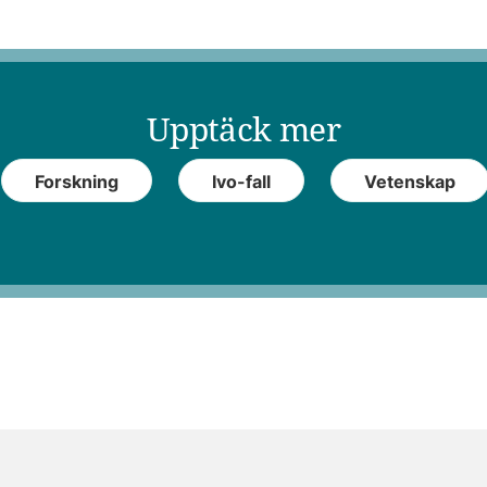
Upptäck mer
Forskning
Ivo-fall
Vetenskap