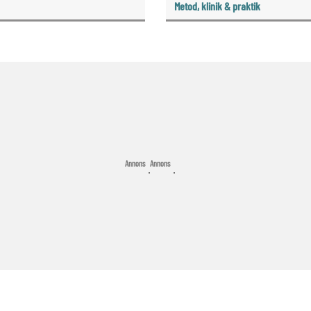
På fyra år vände de tandläkar
Metod, klinik & praktik
bristen till att inte längre be
annonsera ut nya tjänster.
Annons
Annons