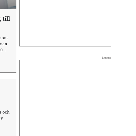
till
 som
 men
20
örande
Annons
ket av
e och
av
nge.