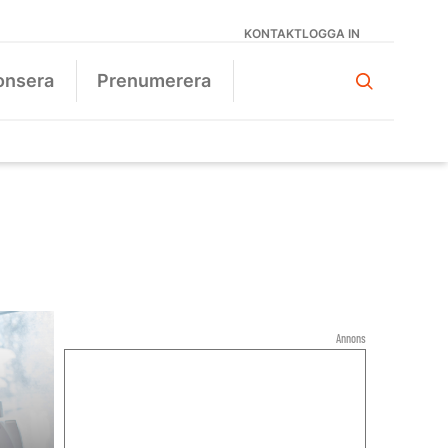
KONTAKT
LOGGA IN
onsera
Prenumerera
Annons