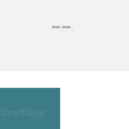
Annons
Annons