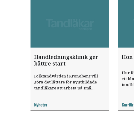
Handledningsklinik ger
Hon 
bättre start
Hur f
Folktandvården i Kronoberg vill
ett lån
göra det lättare för nyutbildade
tandlä
tandläkare att arbeta på små
exper
kliniker. Därför har en särskild
inom 
handledningsklinik startats. Där får
Götal
Nyheter
Karriär
de nya jobba två dagar i veckan.
Målet är en bättre
arbetslivsintroduktion och minskad
stress.