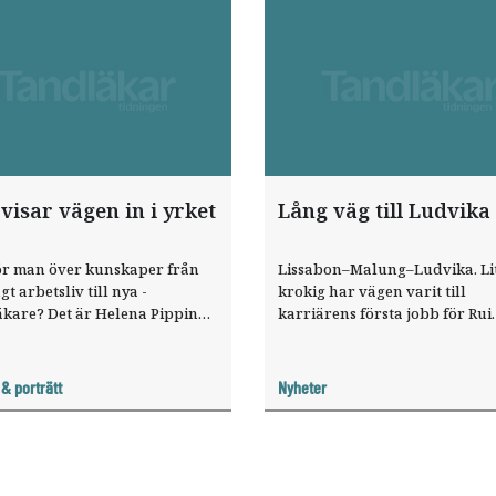
visar vägen in i yrket
Lång väg till Ludvika
ör man över kunskaper från
Lissabon–Malung–Ludvika. Li
gt arbetsliv till nya ­
krokig har vägen varit till
kare? Det är Helena Pipping
karriärens första jobb för Rui
t på, som erfaren handledare
Fabiano och ­Andreia ­Silva. N
­Folktandvården Västra
Folktandvården Ludvika båd
and.
helt ny klinik och full beman
 & porträtt
Nyheter
tandläkare.