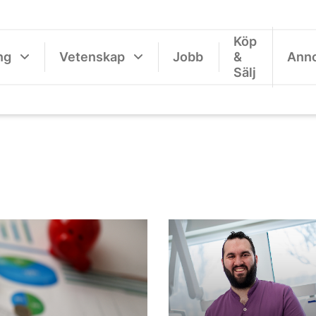
Köp
ng
Vetenskap
Jobb
&
Ann
Sälj