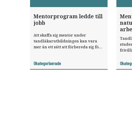
Mentorprogram ledde till
Men
jobb
natu
arbe
Att skaffa sig mentor under
Tandl
tandläkarutbildningen kan vara
stude
mer än ett sätt att förbereda sig för
frivi
yrkeslivet. För Elisabeth Eklund
2009 f
ledde det till anställning som
med »
Okategoriserade
Okateg
trainee direkt efter examen.
privat
Det är
knyta 
tandlä
skaffa
genom 
Studen
diskut