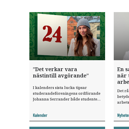
”Det verkar vara
En s
nästintill avgörande”
när 
arbe
I kalenders sista lucka tipsar
Det r
studerandeföreningens ordförande
betyde
Johanna Serrander både studenter
arbets
och arbetsgivare om knep för att
dem s
lyckas med såväl studier som
Tandl
Kalender
Nyhete
rekrytering. God jul!
webben