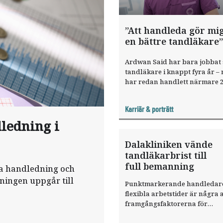
”Att handleda gör mig 
en bättre tandläkare”
Ardwan Said har bara jobbat
tandläkare i knappt fyra år –
har redan handlett närmare 
studenter och praktiktjänstg
kollegor. ”Jag lär mig lika myc
Karriär & porträtt
dem som de lär sig av mig.”
dledning i
Dalakliniken ­vände
tandläkarbrist till
full bemanning
rka handledning och
sningen uppgår till
Punktmarkerande handledar
flexibla arbetstider är några 
framgångsfaktorerna för
folktandvårds­kliniken i Borlä