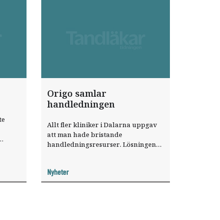
Origo samlar
handledningen
te
Allt fler kliniker i Dalarna uppgav
att man hade bristande
handledningsresurser. Lösningen
u har
blev att inrätta en central
e en
handledningsklinik för nya
ning av
Nyheter
tandläkare inom Folktandvården
Dalarna.