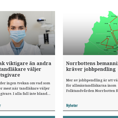
ak viktigare än andra
Norrbottens bemann
tandläkare väljer
kräver jobbpendling
tsgivare
Mer av jobbpendling är att v
åder ingen tvekan om vad som
för allmäntandläkarna inom
r mest när tandläkare väljer
Folktandvården Norrbotten fö
givare. I alla fall inte bland
täcka upp för vakanser på m
om svarat på
kliniker. En planerad, ny
äkartidningens senaste
r
Nyheter
klinikstruktur ser inte ut att 
kät på sajten.
någon skillnad.