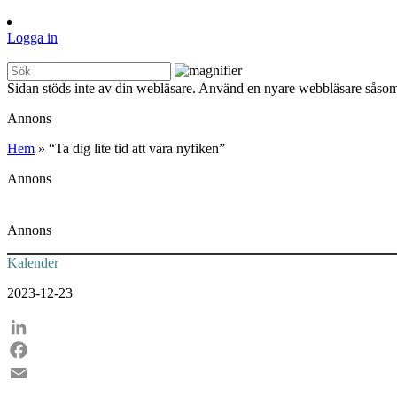
Logga in
Sidan stöds inte av din webläsare. Använd en nyare webbläsare såsom
Annons
Hem
»
“Ta dig lite tid att vara nyfiken”
Annons
Annons
Kalender
2023-12-23
LinkedIn
Facebook
Email