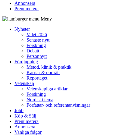
Annonsera
Prenumerera
Meny
Nyheter
Valet 2026
Senaste nytt
Forskning
Debatt
Personnytt
Fördjupning
Metod, klinik & praktik
Karriär & porträtt
Reportaget
Vetenskap
Vetenskapliga artiklar
Forskning
Nordiskt tema
Författar- och referentanvisningar
Jobb
Köp & Sälj
Prenumerera
Annonsera
Vanliga frågor