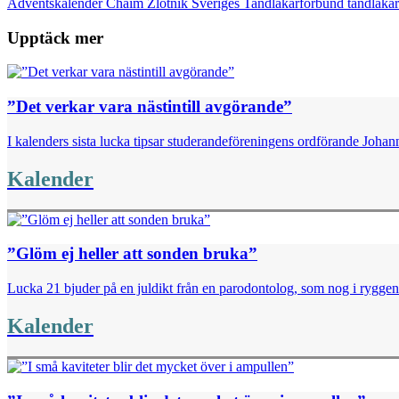
Adventskalender
Chaim Zlotnik
Sveriges Tandläkarförbund
tandläka
Email
Upptäck mer
”Det verkar vara nästintill avgörande”
I kalenders sista lucka tipsar studerandeföreningens ordförande Johan
Kalender
”Glöm ej heller att sonden bruka”
Lucka 21 bjuder på en juldikt från en parodontolog, som nog i ryggen 
Kalender