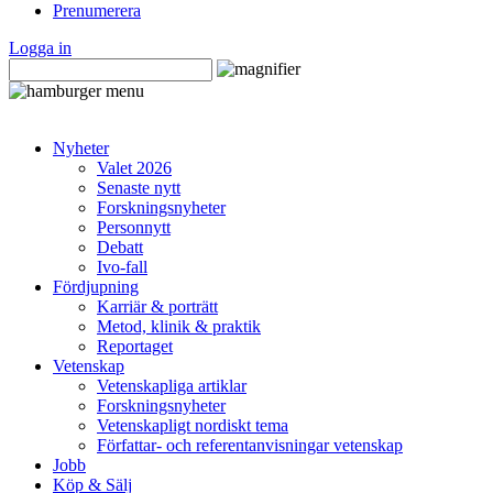
Prenumerera
Logga in
Nyheter
Valet 2026
Senaste nytt
Forskningsnyheter
Personnytt
Debatt
Ivo-fall
Fördjupning
Karriär & porträtt
Metod, klinik & praktik
Reportaget
Vetenskap
Vetenskapliga artiklar
Forskningsnyheter
Vetenskapligt nordiskt tema
Författar- och referentanvisningar vetenskap
Jobb
Köp & Sälj