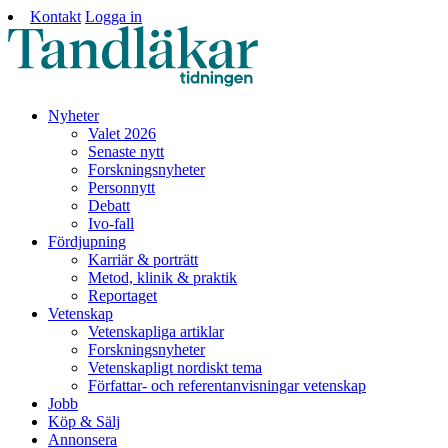
Kontakt
Logga in
Nyheter
Valet 2026
Senaste nytt
Forskningsnyheter
Personnytt
Debatt
Ivo-fall
Fördjupning
Karriär & porträtt
Metod, klinik & praktik
Reportaget
Vetenskap
Vetenskapliga artiklar
Forskningsnyheter
Vetenskapligt nordiskt tema
Författar- och referentanvisningar vetenskap
Jobb
Köp & Sälj
Annonsera