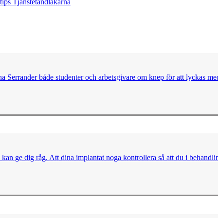
rtips
Tjänstetandläkarna
na Serrander både studenter och arbetsgivare om knep för att lyckas med
kan ge dig råg. Att dina implantat noga kontrollera så att du i behandli