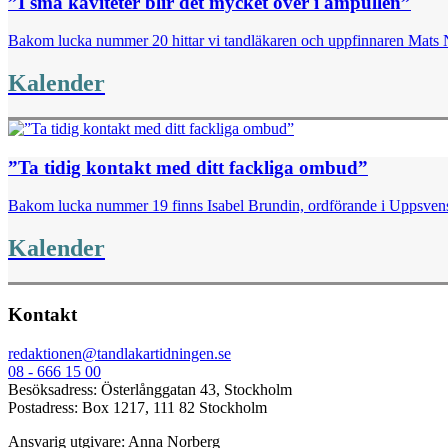
”I små kaviteter blir det mycket över i ampullen”
Bakom lucka nummer 20 hittar vi tandläkaren och uppfinnaren Mats Nor
Kalender
”Ta tidig kontakt med ditt fackliga ombud”
Bakom lucka nummer 19 finns Isabel Brundin, ordförande i Uppsvenska
Kalender
Kontakt
redaktionen@tandlakartidningen.se
08 - 666 15 00
Besöksadress: Österlånggatan 43, Stockholm
Postadress: Box 1217, 111 82 Stockholm
Ansvarig utgivare: Anna Norberg