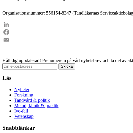
Organisationsnummer: 556154-8347 (Tandläkarnas Serviceaktiebolag
LinkedIn
Facebook
Email
Håll dig uppdaterad!
Prenumerera på vårt nyhetsbrev och ta del av akt
Läs
Nyheter
Forskning
Tandvård & politik
Metod, klinik & praktik
Ivo-fall
Vetenskap
Snabblänkar