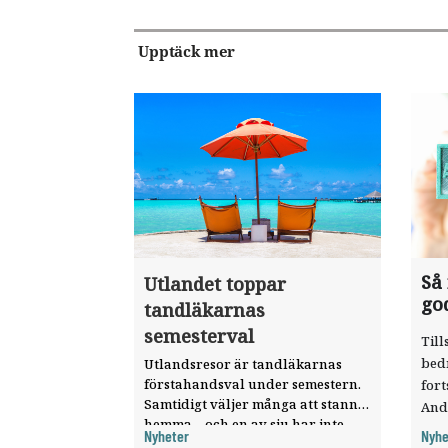
Upptäck mer
Så
Utlandet toppar
go
tandläkarnas
semesterval
Till
bed
Utlandsresor är tandläkarnas
förstahandsval under semestern.
fort
Samtidigt väljer många att stanna
And
hemma – och en av sju har inte
ökat
Nyheter
Nyhe
haft någon sommarledighet alls,