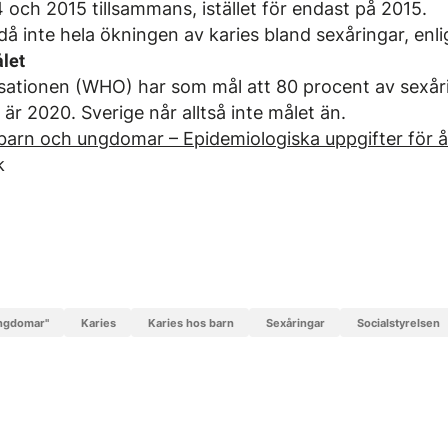
4 och 2015 tillsammans, istället för endast på 2015.
då inte hela ökningen av karies bland sexåringar, enli
ålet
sationen (WHO) har som mål att 80 procent av sexår
 är 2020. Sverige når alltså inte målet än.
 barn och ungdomar – Epidemiologiska uppgifter för å
k
 ungdomar"
karies
karies hos barn
sexåringar
Socialstyrelsen