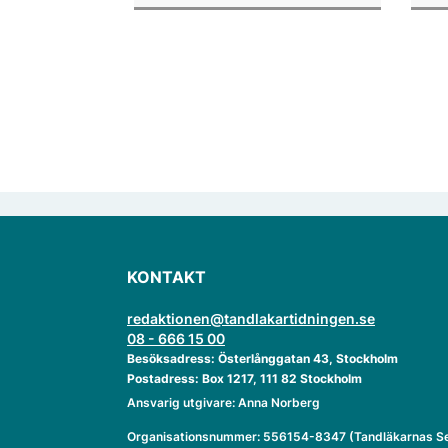
enligt "månadens fråga".
KONTAKT
redaktionen@tandlakartidningen.se
08 - 666 15 00
Besöksadress: Österlånggatan 43, Stockholm
Postadress: Box 1217, 111 82 Stockholm
Ansvarig utgivare: Anna Norberg
Organisationsnummer: 556154-8347 (Tandläkarnas Se