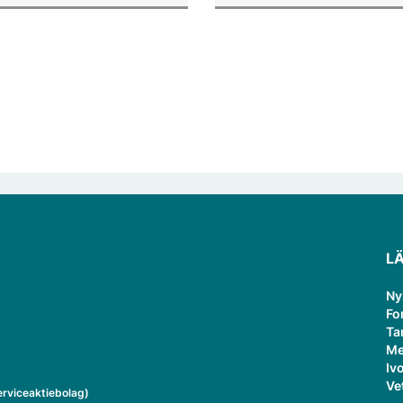
verksamheten som gästprofess
L
Ny
Fo
Ta
Me
Ivo
Ve
rviceaktiebolag)