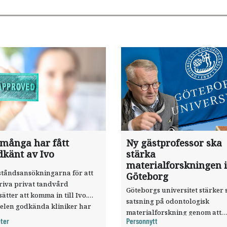
 många har fått
Ny gästprofessor ska
dkänt av Ivo
stärka
materialforskningen i
ståndsansökningarna för att
Göteborg
riva privat tandvård
Göteborgs universitet stärker 
sätter att komma in till Ivo.
satsning på odontologisk
elen godkända kliniker har
materialforskning genom att
, visar nya siffror.
ter
Personnytt
knyta forskaren Pekka Vallittu 