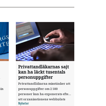
Privattandläkarnas sajt
kan ha läckt tusentals
personuppgifter
Privattandläkarna misstänker att
sin
personuppgifter om 2 500
personer kan ha exponerats efter
att organisationens webbplats
Nyheter
till
utnyttjats genom en sårbarhet i ett