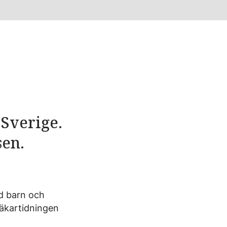
 Sverige.
sen.
nd barn och
läkartidningen