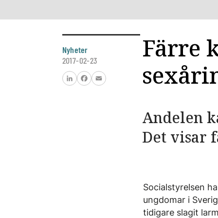
Färre 
Nyheter
2017-02-23
sexåri
LinkedIn
Facebook
Email
Andelen ka
Det visar f
Socialstyrelsen ha
ungdomar i Sverig
tidigare slagit lar