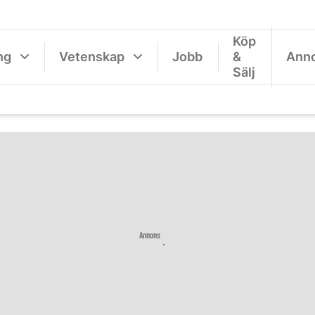
Köp
ng
Vetenskap
Jobb
&
Ann
Sälj
Annons