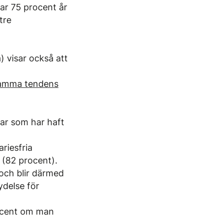
var 75 procent år
tre
) visar också att
 samma tendens
gar som har haft
riesfria
 (82 procent).
 och blir därmed
ydelse för
rocent om man