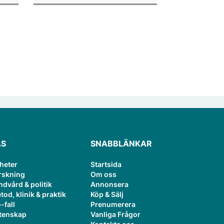
or.
publiceringsverktyg.
ÄS
SNABBLÄNKAR
heter
Startsida
rskning
Om oss
ndvård & politik
Annonsera
tod, klinik & praktik
Köp & Sälj
-fall
Prenumerera
tenskap
Vanliga Frågor