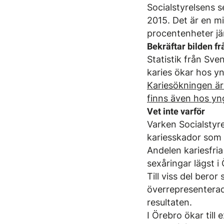
Socialstyrelsens s
2015. Det är en m
procentenheter j
Bekräftar bilden f
Statistik från Sve
karies ökar hos y
Kariesökningen är
finns även hos yng
Vet inte varför
Varken Socialstyre
kariesskador som 
Andelen kariesfria
sexåringar lägst 
Till viss del bero
överrepresenterade
resultaten.
I Örebro ökar till