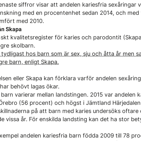
enaste siffror visar att andelen kariesfria sexåringar 
inskning med en procentenhet sedan 2014, och med 
ämfört med 2010.
rån Skapa
nskt kvalitetsregister för karies och parodontit (Skapa
ngre skolbarn.
 tydligast hos barn som är sex, sju och åtta år men
re barn, enligt Skapa.
lsen eller Skapa kan förklara varför andelen sexårin
har behövt lagas ökar.
 barn varierar mellan landstingen. 2015 var andelen ka
i Örebro (56 procent) och högst i Jämtland Härjedalen
r skillnaderna på att barn med karies undersöks oftare
 vissa år. För enskilda landsting kan det ha stor bet
 exempel andelen kariesfria barn födda 2009 till 78 p