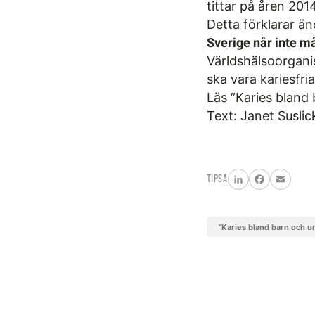
tittar på åren 201
Detta förklarar än
Sverige når inte m
Världshälsoorgani
ska vara kariesfria
Läs
”Karies bland
Text: Janet Suslic
TIPSA
LinkedIn
Facebook
Email
"Karies bland barn och