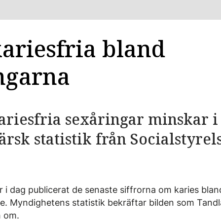
kariesfria bland
ngarna
riesfria sexåringar minskar i
ärsk statistik från Socialstyrel
r i dag publicerat de senaste siffrorna om karies bla
e. Myndighetens statistik bekräftar bilden som Tand
m om.