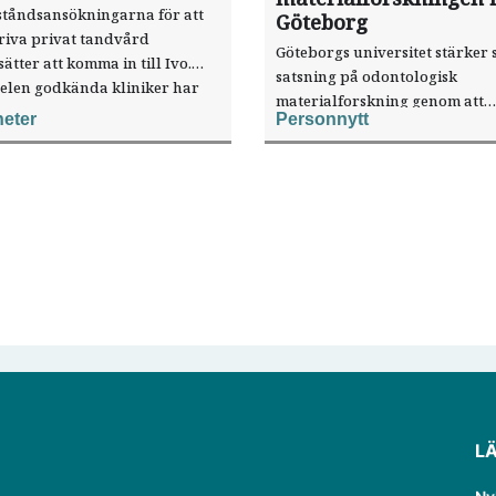
ståndsansökningarna för att
Göteborg
riva privat tandvård
Göteborgs universitet stärker 
sätter att komma in till Ivo.
satsning på odontologisk
elen godkända kliniker har
materialforskning genom att
, visar nya siffror.
eter
Personnytt
knyta forskaren Pekka Vallittu 
verksamheten som gästprofess
L