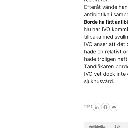
Efteråt vände han 
antibiotika i sam
Borde ha fått antib
Nu har IVO kommit 
tillbaka med svull
IVO anser att det 
hade en relativt 
hade troligen haf
Tandläkaren borde
IVO vet dock inte
sjukhusvård.
TIPSA
LinkedIn
Facebook
Email
antibiotika
etik