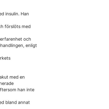
d insulin. Han
ch förslöts med
 erfarenhet och
ehandlingen, enligt
rkets
n akut med en
inerade
 eftersom han inte
ed bland annat