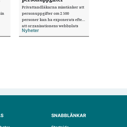
Privattandläkarna misstänker att
sin
personuppgifter om 2 500
personer kan ha exponerats efter
att organisationens webbplats
Nyheter
till
utnyttjats genom en sårbarhet i ett
or.
publiceringsverktyg.
ÄS
SNABBLÄNKAR