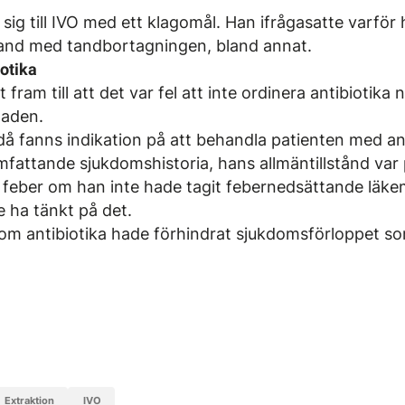
sig till IVO med ett klagomål. Han ifrågasatte varför 
band med tandbortagningen, bland annat.
iotika
fram till att det var fel att inte ordinera antibiotika
naden.
då fanns indikation på att behandla patienten med an
omfattande sjukdomshistoria, hans allmäntillstånd va
t feber om han inte hade tagit febernedsättande läke
 ha tänkt på det.
 om antibiotika hade förhindrat sjukdomsförloppet s
extraktion
IVO