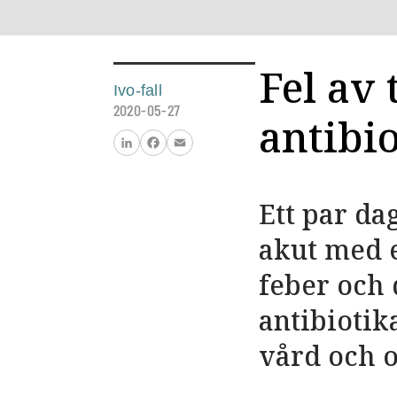
Fel av
Ivo-fall
2020-05-27
antibi
LinkedIn
Facebook
Email
Ett par da
akut med e
feber och 
antibiotik
vård och o