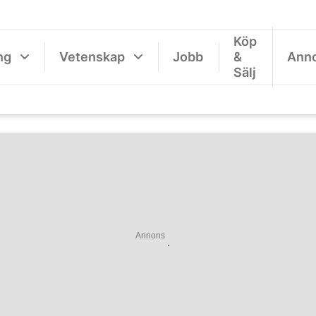
Köp
ng
Vetenskap
Jobb
&
Ann
Sälj
Annons