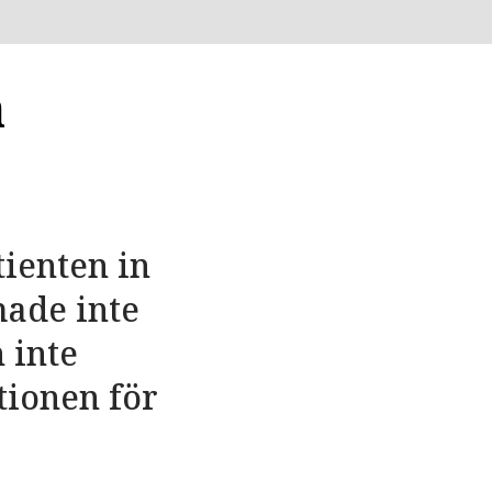
a
tienten in
hade inte
 inte
ktionen för