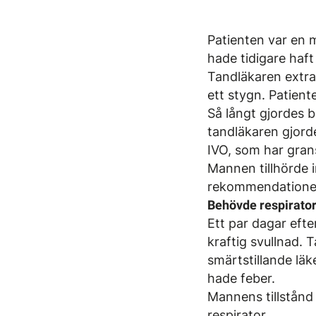
Patienten var en 
hade tidigare haft 
Tandläkaren extra
ett stygn. Patient
Så långt gjordes 
tandläkaren gjorde
IVO, som har grans
Mannen tillhörde 
rekommendationer 
Behövde respirato
Ett par dagar efte
kraftig svullnad.
smärtstillande läk
hade feber.
Mannens tillstån
respirator.