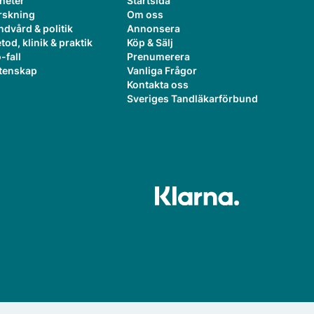
heter
Startsida
rskning
Om oss
ndvård & politik
Annonsera
tod, klinik & praktik
Köp & Sälj
-fall
Prenumerera
tenskap
Vanliga Frågor
Kontakta oss
Sveriges Tandläkarförbund