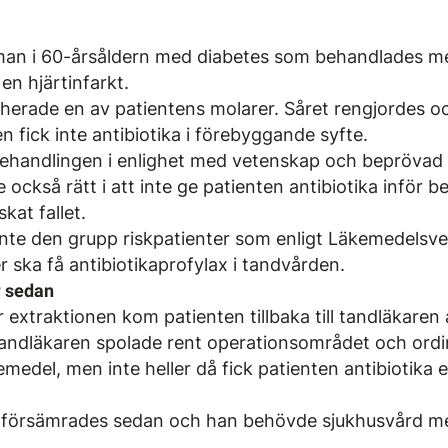
man i 60-årsåldern med diabetes som behandlades me
en hjärtinfarkt.
herade en av ­patientens molarer. Såret rengjordes o
en fick inte antibiotika i förebyggande syfte.
behandlingen i enlighet med vetenskap och beprövad
 också rätt i att inte ge patienten antibiotika inför b
kat fallet.
inte den grupp riskpatienter som enligt Läkemedelsve
ska få antibiotikaprofylax i tandvården.
r sedan
r extraktionen kom patienten tillbaka till tandläkare
 Tandläkaren spolade rent operationsområdet och ord
e­medel, men inte heller då fick patienten ­antibiotika
d försämrades sedan och han behövde sjukhusvård m