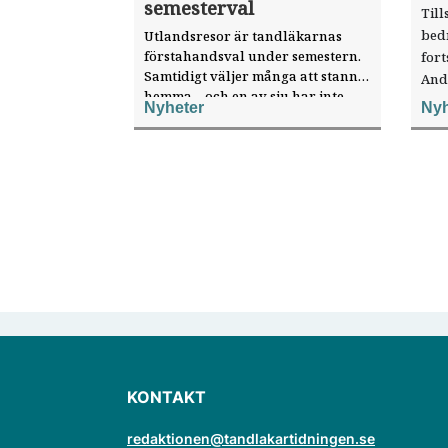
semesterval
Till
bed
Utlandsresor är tandläkarnas
förstahandsval under semestern.
fort
Samtidigt väljer många att stanna
And
hemma – och en av sju har inte
ökat
Nyheter
Nyh
haft någon sommarledighet alls,
enligt "månadens fråga".
KONTAKT
redaktionen@tandlakartidningen.se