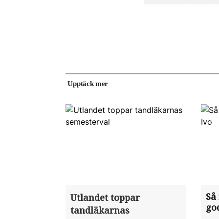
Upptäck mer
Så
Utlandet toppar
go
tandläkarnas