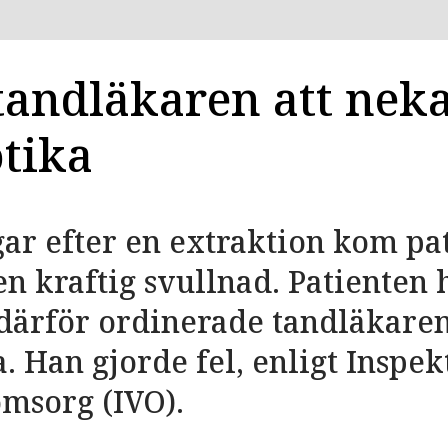
 tandläkaren att nek
otika
gar efter en extraktion kom pa
n kraftig svullnad. Patienten 
därför ordinerade tandläkaren
a. Han gjorde fel, enligt Inspe
msorg (IVO).